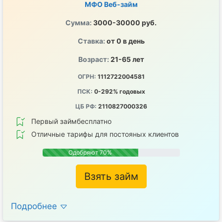
МФО Веб-займ
Сумма:
3000-30000 руб.
Ставка:
от 0 в день
Возраст:
21-65 лет
ОГРН:
1112722004581
ПСК:
0-292% годовых
ЦБ РФ:
2110827000326
Первый займбесплатно
Отличные тарифы для постояных клиентов
Одобряют 70%
Взять займ
Подробнее