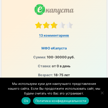
13 комментариев
МФО еКапуста
Сумма:
100-30000 руб.
Ставка:
от 0 в день
Возраст:
18-75 лет
ОГРН:
1125476023298
Мы используем куки для наилучшего представления
нашего сайта. Если Вы продолжите использовать сайт, мы
ПСК:
0-292% годовых
будем считать что Вас это устраивает.
ЦБ РФ:
2120754001243
Ok
Политика конфиденциальности
Перечисление денег на любой удобный счет