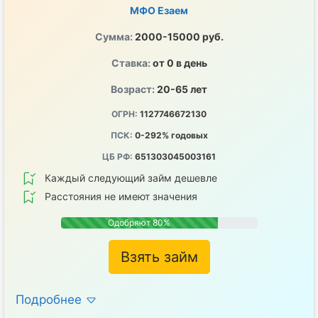
МФО Езаем
Сумма:
2000-15000 руб.
Ставка:
от 0 в день
Возраст:
20-65 лет
ОГРН:
1127746672130
ПСК:
0-292% годовых
ЦБ РФ:
651303045003161
Каждый следующий займ дешевле
Расстояния не имеют значения
Одобряют 80%
Взять займ
Подробнее