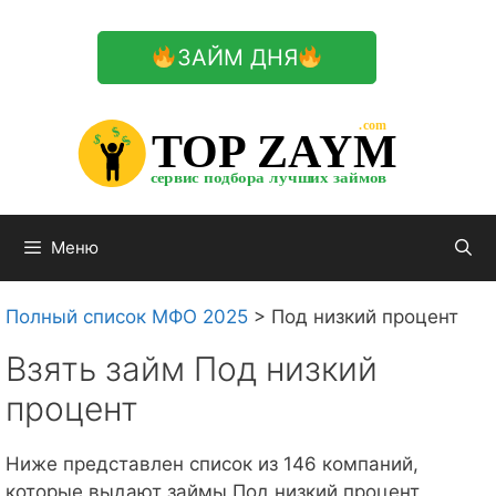
Перейти
к
ЗАЙМ ДНЯ
содержимому

.com 


$


TOP ZAYM


$


$


сервис подбора лучших займов

Меню
Полный список МФО 2025
>
Под низкий процент
Взять займ Под низкий
процент
Ниже представлен список из 146 компаний,
которые выдают займы Под низкий процент