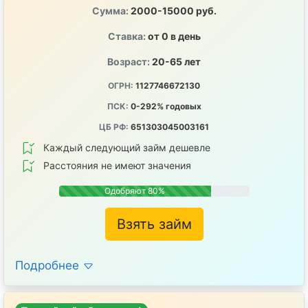
Сумма:
2000-15000 руб.
Ставка:
от 0 в день
Возраст:
20-65 лет
ОГРН:
1127746672130
ПСК:
0-292% годовых
ЦБ РФ:
651303045003161
Каждый следующий займ дешевле
Расстояния не имеют значения
Одобряют 80%
Взять займ
Подробнее