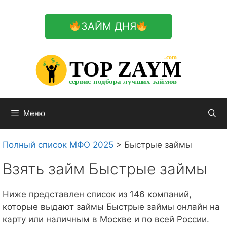
Перейти
к
ЗАЙМ ДНЯ
содержимому

.com 


$


TOP ZAYM


$


$


сервис подбора лучших займов

Меню
Полный список МФО 2025
>
Быстрые займы
Взять займ Быстрые займы
Ниже представлен список из 146 компаний,
которые выдают займы Быстрые займы онлайн на
карту или наличным в Москве и по всей России.