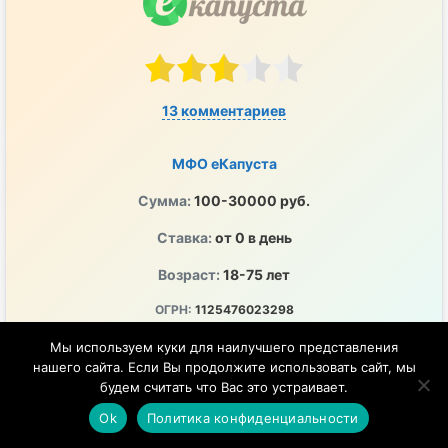
13 комментариев
МФО еКапуста
Сумма:
100-30000 руб.
Ставка:
от 0 в день
Возраст:
18-75 лет
ОГРН:
1125476023298
ПСК:
0-292% годовых
Мы используем куки для наилучшего представления
нашего сайта. Если Вы продолжите использовать сайт, мы
ЦБ РФ:
2120754001243
будем считать что Вас это устраивает.
Перечисление денег на любой удобный счет
Ok
Политика конфиденциальности
Удобно, быстро и в любое время