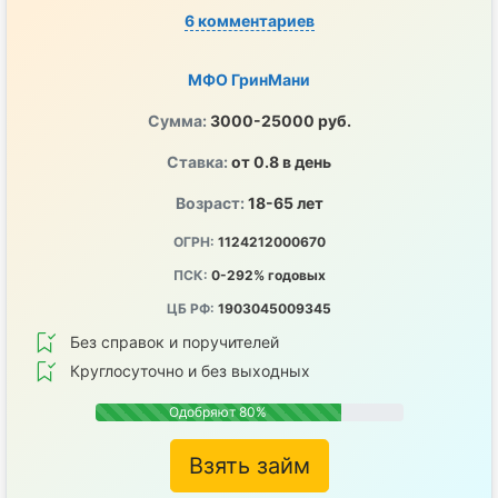
6 комментариев
МФО ГринМани
Сумма:
3000-25000 руб.
Ставка:
от 0.8 в день
Возраст:
18-65 лет
ОГРН:
1124212000670
ПСК:
0-292% годовых
ЦБ РФ:
1903045009345
Без справок и поручителей
Круглосуточно и без выходных
Одобряют 80%
Взять займ