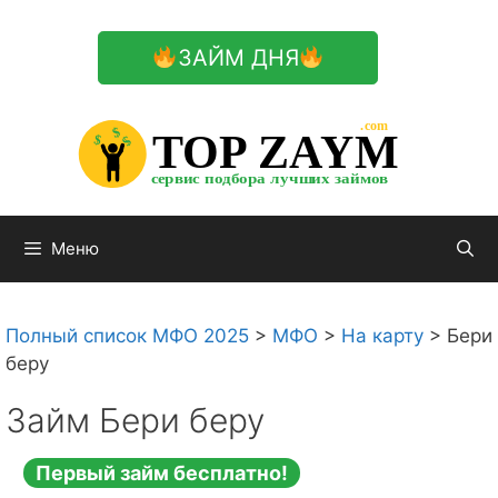
Перейти
к
ЗАЙМ ДНЯ
содержимому

.com 


$


TOP ZAYM


$


$


сервис подбора лучших займов

Меню
Полный список МФО 2025
>
МФО
>
На карту
>
Бери
беру
Займ Бери беру
Первый займ бесплатно!