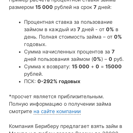
размером
15 000
рублей на срок
7
дней:
Процентная ставка за пользование
займом в каждый из
7
дней - от
0%
в
день. Полная стоимость займа – от
0%
годовых.
Сумма начисленных процентов за
7
дней пользования займом (
0%
) –
0
руб.
Сумма к возврату:
15 000
+
0
=
15000
рублей.
ПСК:
0-292% годовых
*просчет является приблизительным.
Полную информацию о получении займа
смотрите
на сайте компании
Компания Бериберу предлагает взять займ в