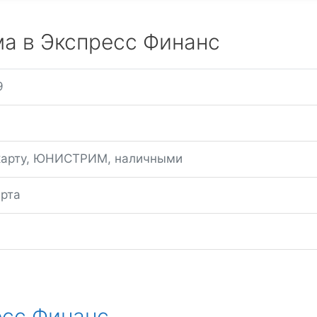
ма в Экспресс Финанс
9
карту, ЮНИСТРИМ, наличными
арта
есс Финанс