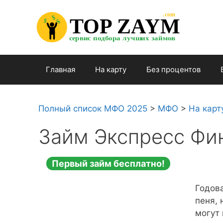
Перейти

.com 

к

$


TOP ZAYM


$


$

содержимому

сервис подбора лучших займов

Главная
На карту
Без процентов
Полный список МФО 2025
>
МФО
>
На карт
Займ Экспресс Фи
Первый займ бесплатно!
Годова
пеня, 
могут