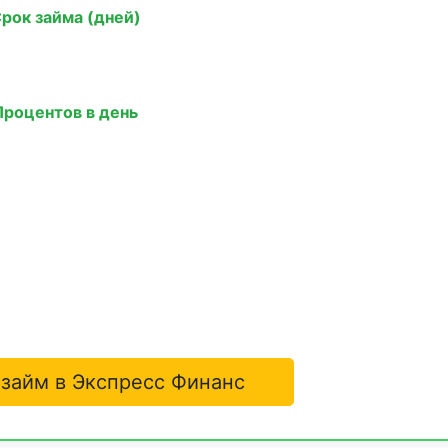
рок займа (дней)
Процентов в день
 займ в Экспресс Финанс