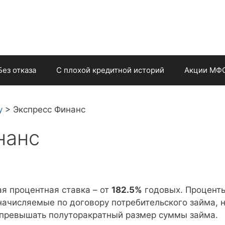
Без отказа
С плохой кредитной историй
Акции МФ
у
>
Экспресс Финанс
нанс
я процентная ставка – от
182.5%
годовых. Процент
начисляемые по договору потребительского займа, 
 превышать полуторакратный размер суммы займа.