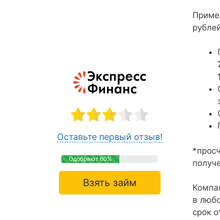
Приме
рубле
Оставьте первый отзыв!
*прос
Одобряют 60%
получ
Взять займ
Компан
в любо
срок о