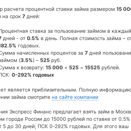
р расчета процентной ставки займа размером
15 00
й на срок
7
дней:
Процентная ставка за пользование займом в каждый
7
дней - от
0.5%
в день. Полная стоимость займа – о
182.5%
годовых.
Сумма начисленных процентов за
7
дней пользован
займом (
3.5%
) –
525
руб.
Сумма к возврату:
15 000
+
525
=
15525
рублей.
ПСК:
0-292% годовых
чет является приблизительным. Полную информацию
ении займа смотрите
на сайте компании
ия Экспресс Финанс предлагает взять займ в Москв
м городе России до 15000 рублей по ставке от 0.5%
т 5 до 30 дней, ПСК 0-292% годовых. Для этого ваш