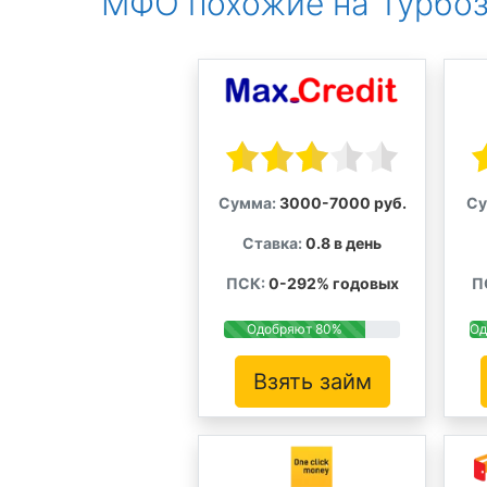
МФО похожие на Турбо
Сумма:
3000-7000 руб.
Су
Ставка:
0.8 в день
ПСК:
0-292% годовых
П
Одобряют 80%
Од
Взять займ