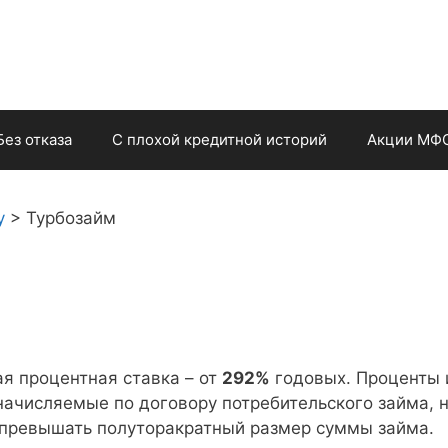
Без отказа
С плохой кредитной историй
Акции МФ
у
>
Турбозайм
я процентная ставка – от
292%
годовых. Проценты 
начисляемые по договору потребительского займа, 
 превышать полуторакратный размер суммы займа.