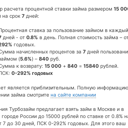
р расчета процентной ставки займа размером
15 00
й на срок
7
дней:
Процентная ставка за пользование займом в каждый
7
дней - от
0.8%
в день. Полная стоимость займа – о
292%
годовых.
Сумма начисленных процентов за
7
дней пользован
займом (
5.6%
) –
840
руб.
Сумма к возврату:
15 000
+
840
=
15840
рублей.
ПСК:
0-292% годовых
чет является приблизительным. Полную информацию
ении займа смотрите
на сайте компании
ия Турбозайм предлагает взять займ в Москве и в
городе России до 15000 рублей по ставке от 0.8% н
т 7 до 30 дней, ПСК 0-292% годовых. Для этого ваш