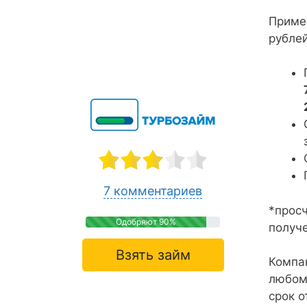
Приме
рубле
7 комментариев
*прос
Одобряют 90%
получ
Взять займ
Компан
любом 
срок о