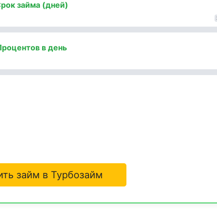
рок займа (дней)
Процентов в день
ить займ в Турбозайм