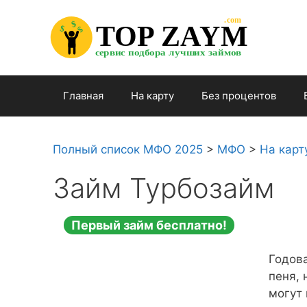
Перейти

.com 

к

$


TOP ZAYM


$


$

содержимому

сервис подбора лучших займов

Главная
На карту
Без процентов
Полный список МФО 2025
>
МФО
>
На карт
Займ Турбозайм
Первый займ бесплатно!
Годова
пеня, 
могут