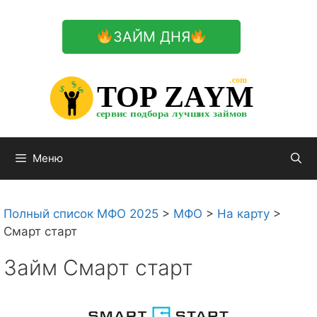
Перейти
к
ЗАЙМ ДНЯ
содержимому

.com 


$


TOP ZAYM


$


$


сервис подбора лучших займов

Меню
Полный список МФО 2025
>
МФО
>
На карту
>
Смарт старт
Займ Смарт старт