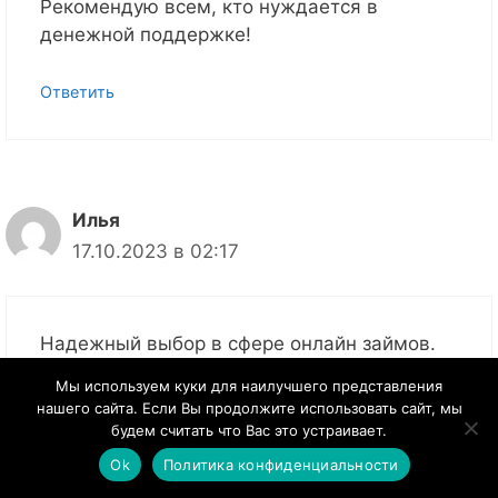
Рекомендую всем, кто нуждается в
денежной поддержке!
Ответить
Илья
17.10.2023 в 02:17
Надежный выбор в сфере онлайн займов.
Процесс оформления быстрый и простой, а
Мы используем куки для наилучшего представления
условия привлекательные. Использую их
нашего сайта. Если Вы продолжите использовать сайт, мы
сервис уже несколько раз и всегда получаю
будем считать что Вас это устраивает.
займ вовремя. Рекомендую!
Ok
Политика конфиденциальности