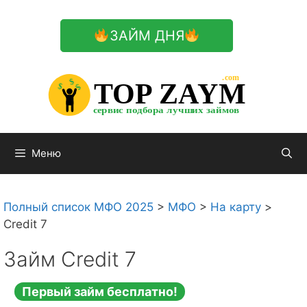
Перейти
к
ЗАЙМ ДНЯ
содержимому

.com 


$


TOP ZAYM


$


$


сервис подбора лучших займов

Меню
Полный список МФО 2025
>
МФО
>
На карту
>
Credit 7
Займ Credit 7
Первый займ бесплатно!