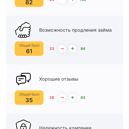
82
Возможность продления займа
Общий балл
–
+
23
84
61
Хорошие отзывы
Общий балл
–
+
28
63
35
Надежность компании