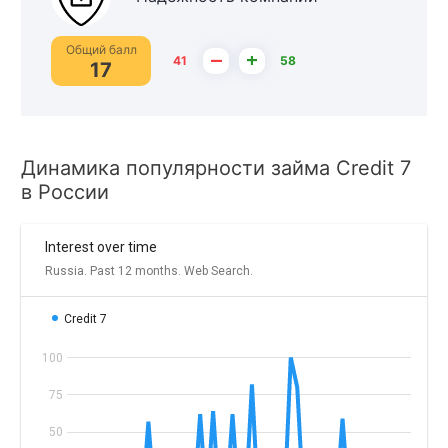
Общий балл
–
+
41
58
17
Динамика популярности займа Credit 7
в России