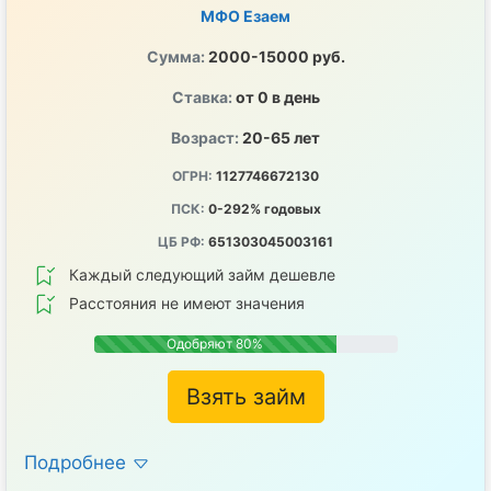
МФО Езаем
Сумма:
2000-15000 руб.
Ставка:
от 0 в день
Возраст:
20-65 лет
ОГРН:
1127746672130
ПСК:
0-292% годовых
ЦБ РФ:
651303045003161
Каждый следующий займ дешевле
Расстояния не имеют значения
Одобряют 80%
Взять займ
Подробнее