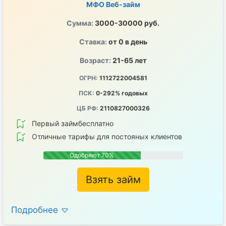
МФО Веб-займ
Сумма:
3000-30000 руб.
Ставка:
от 0 в день
Возраст:
21-65 лет
ОГРН:
1112722004581
ПСК:
0-292% годовых
ЦБ РФ:
2110827000326
Первый займбесплатно
Отличные тарифы для постояных клиентов
Одобряют 70%
Взять займ
Подробнее