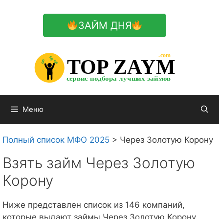
Перейти
к
ЗАЙМ ДНЯ
содержимому

.com 


$


TOP ZAYM


$


$


сервис подбора лучших займов

Меню
Полный список МФО 2025
>
Через Золотую Корону
Взять займ Через Золотую
Корону
Ниже представлен список из 146 компаний,
которые выдают займы Через Золотую Корону