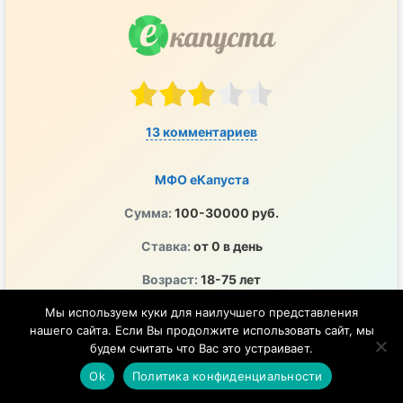
13 комментариев
МФО еКапуста
Сумма:
100-30000 руб.
Ставка:
от 0 в день
Возраст:
18-75 лет
ОГРН:
1125476023298
Мы используем куки для наилучшего представления
нашего сайта. Если Вы продолжите использовать сайт, мы
ПСК:
0-292% годовых
будем считать что Вас это устраивает.
ЦБ РФ:
2120754001243
Ok
Политика конфиденциальности
Перечисление денег на любой удобный счет