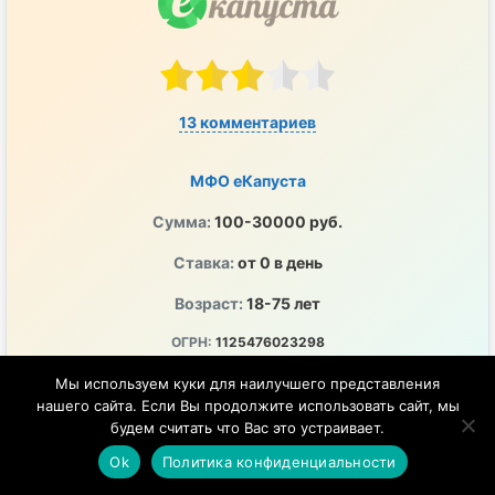
13 комментариев
МФО еКапуста
Сумма:
100-30000 руб.
Ставка:
от 0 в день
Возраст:
18-75 лет
ОГРН:
1125476023298
ПСК:
0-292% годовых
Мы используем куки для наилучшего представления
нашего сайта. Если Вы продолжите использовать сайт, мы
ЦБ РФ:
2120754001243
будем считать что Вас это устраивает.
Перечисление денег на любой удобный счет
Ok
Политика конфиденциальности
Удобно, быстро и в любое время