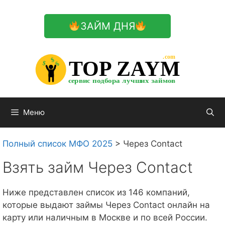
Перейти
к
ЗАЙМ ДНЯ
содержимому

.com 


$


TOP ZAYM


$


$


сервис подбора лучших займов

Меню
Полный список МФО 2025
>
Через Contact
Взять займ Через Contact
Ниже представлен список из 146 компаний,
которые выдают займы Через Contact онлайн на
карту или наличным в Москве и по всей России.