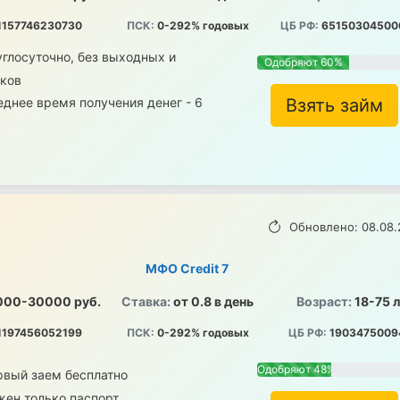
1157746230730
ПСК:
0-292% годовых
ЦБ РФ:
65150304500
глосуточно, без выходных и
Одобряют 60%
иков
днее время получения денег - 6
Взять займ
Обновлено: 08.08.
МФО Credit 7
000-30000 руб.
Ставка:
от 0.8 в день
Возраст:
18-75 
1197456052199
ПСК:
0-292% годовых
ЦБ РФ:
1903475009
Одобряют 48%
рвый заем бесплатно
жен только паспорт