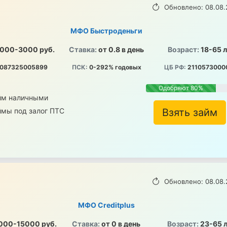
Обновлено: 08.08.
МФО Быстроденьги
000-3000 руб.
Ставка:
от 0.8 в день
Возраст:
18-65 
087325005899
ПСК:
0-292% годовых
ЦБ РФ:
2110573000
Одобряют 80%
йм наличными
ймы под залог ПТС
Взять займ
Обновлено: 08.08.
МФО Creditplus
000-15000 руб.
Ставка:
от 0 в день
Возраст:
23-65 