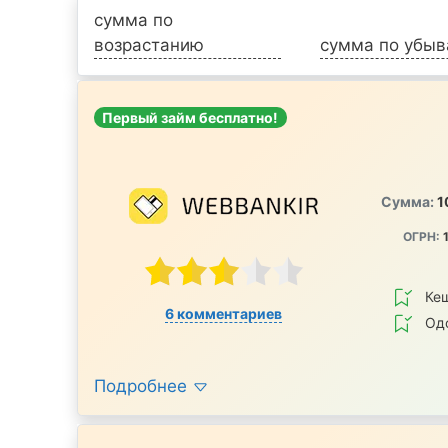
сумма по
возрастанию
сумма по убы
Первый займ бесплатно!
Сумма:
1
ОГРН:
1
Ке
6 комментариев
Од
Подробнее