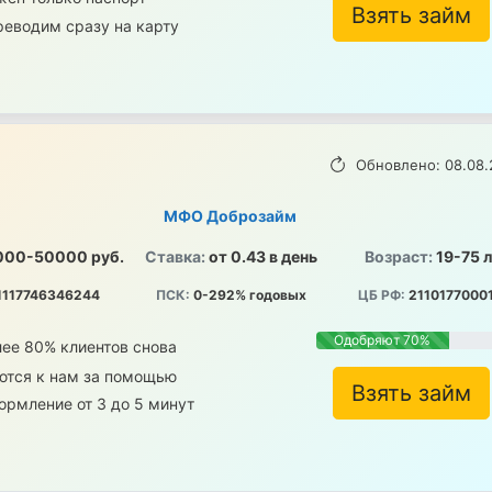
Взять займ
реводим сразу на карту
Обновлено: 08.08.
МФО Доброзайм
000-50000 руб.
Ставка:
от 0.43 в день
Возраст:
19-75 
1117746346244
ПСК:
0-292% годовых
ЦБ РФ:
2110177000
Одобряют 70%
ее 80% клиентов снова
ются к нам за помощью
Взять займ
рмление от 3 до 5 минут