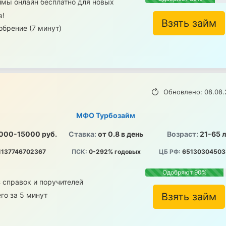
ймы онлайн бесплатно для новых
в!
Взять займ
брение (7 минут)
Обновлено: 08.08.
МФО Турбозайм
000-15000 руб.
Ставка:
от 0.8 в день
Возраст:
21-65 
1137746702367
ПСК:
0-292% годовых
ЦБ РФ:
65130304503
Одобряют 90%
 справок и поручителей
го за 5 минут
Взять займ