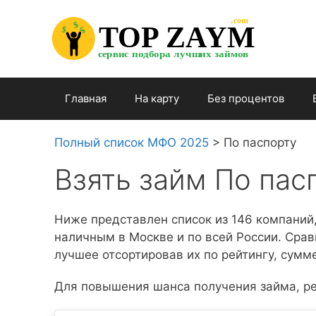
Перейти

.com 

к

$


TOP ZAYM


$


$

содержимому

сервис подбора лучших займов

Главная
На карту
Без процентов
Полный список МФО 2025
>
По паспорту
Взять займ По пас
Ниже представлен список из 146 компаний,
наличным в Москве и по всей России. Сра
лучшее отсортировав их по рейтингу, сумме
Для повышения шанса получения займа, ре