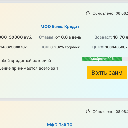
Обновлено: 08.08.
МФО Белка Кредит
000-30000 руб.
Ставка:
от 0.8 в день
Возраст:
18-70 
146623008707
ПСК:
0-292% годовых
ЦБ РФ:
1603465007
Одобряют 80%
любой кредитной историей
ение принимается всего за 1
Взять займ
Обновлено: 08.08.
МФО ПайПС