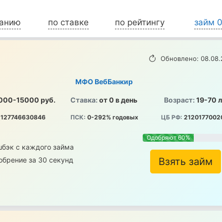
ванию
по ставке
по рейтингу
займ 
Обновлено: 08.08.
МФО ВебБанкир
000-15000 руб.
Ставка:
от 0 в день
Возраст:
19-70 
127746630846
ПСК:
0-292% годовых
ЦБ РФ:
2120177002
Одобряют 60%
шбэк с каждого займа
обрение за 30 секунд
Взять займ