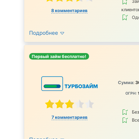
За
клиенто
8 комментариев
Одо
Подробнее
Первый займ бесплатно!
Сумма:
3
ОГРН:
Без
7 комментариев
Все