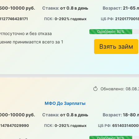
500-10000 руб.
Ставка:
от 0.8 в день
Возраст:
21-65 
1127746428171
ПСК:
0-292% годовых
ЦБ РФ:
2120177001
Одобряют 80%
глосуточно и без отказа
ение принимается всего за 1
Взять займ
Обновлено: 08.08.
МФО До Зарплаты
000-10000 руб.
Ставка:
от 0.8 в день
Возраст:
18-80 
147847029990
ПСК:
0-292% годовых
ЦБ РФ:
65140314000
Одобряют 80%