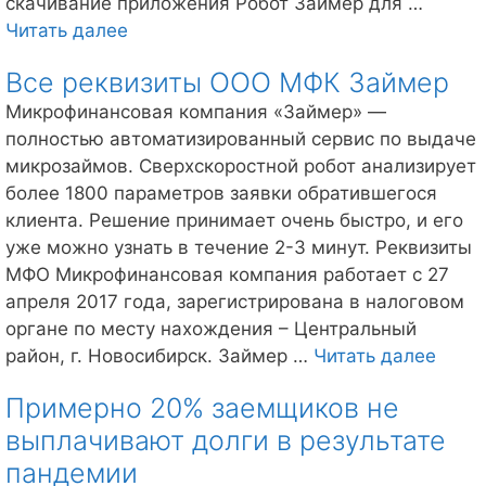
скачивание приложения Робот Займер для …
Скачать
Читать далее
приложение
Все реквизиты ООО МФК Займер
Займер
Микрофинансовая компания «Займер» —
полностью автоматизированный сервис по выдаче
микрозаймов. Сверхскоростной робот анализирует
более 1800 параметров заявки обратившегося
клиента. Решение принимает очень быстро, и его
уже можно узнать в течение 2-3 минут. Реквизиты
МФО Микрофинансовая компания работает с 27
апреля 2017 года, зарегистрирована в налоговом
органе по месту нахождения – Центральный
Все
район, г. Новосибирск. Займер …
Читать далее
рекв
Примерно 20% заемщиков не
ООО
выплачивают долги в результате
МФК
Займ
пандемии