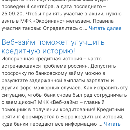
проведен 4 сентября, а дата последнего –
25.09.20. Чтобы принять участие в акции, нужно
взять в МФК «Экофинанс» мегазаем. Правила
30
участия таковы: Определитесь с …
Читать далее
руб
Веб-займ поможет улучшить
в
кредитную историю!
под
от
Испорченная кредитная история – часто
Cre
встречающаяся проблема россиян. Допустить
просрочку по банковскому займу можно в
результате задержанной выплаты зарплаты и
других форс-мажорных случаев. Как исправить эту
ситуацию, чтобы банк снова был рад сотрудничать
с заемщиком? МКК «Веб-займ» – главный
помощник в получении кредитования! Кредитный
рейтинг формируется в Бюро кредитных историй,
куда банки передают все информацию …
Читать