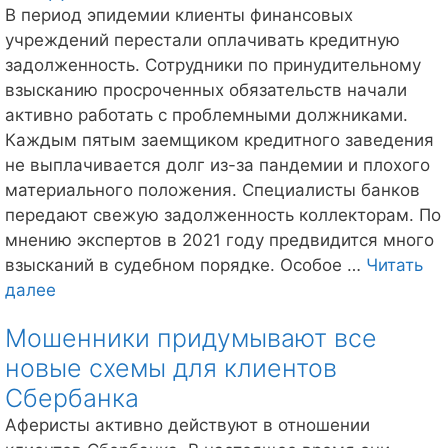
В период эпидемии клиенты финансовых
учреждений перестали оплачивать кредитную
задолженность. Сотрудники по принудительному
взысканию просроченных обязательств начали
активно работать с проблемными должниками.
Каждым пятым заемщиком кредитного заведения
не выплачивается долг из-за пандемии и плохого
материального положения. Специалисты банков
передают свежую задолженность коллекторам. По
мнению экспертов в 2021 году предвидится много
взысканий в судебном порядке. Особое …
Читать
Примерно
далее
20%
Мошенники придумывают все
заемщиков
новые схемы для клиентов
не
выплачивают
Сбербанка
долги
Аферисты активно действуют в отношении
в