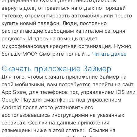
определенная сумма денег: необходимость
вернуть долг, отправиться на отдых по горящей
путевке, отремонтировать автомобиль или просто
купить новый телефон. Люди, постоянно
располагающие свободным капиталом сегодня
редкость. И здесь на помощь придет
микрофинансовая кредитная организация. Нужно
Зай
больше МФО? Смотрите полный …
Читать далее
ном
Скачать приложение Займер
тел
и
Для того, чтобы скачать приложение Займер на
дру
свой мобильный, вам потребуется перейти на сайт
кон
App Store, для телефонов под управлением iOS или
Google Play для смартфонов под управлением
Android после этого установить его
воспользовавшись инструкциями на указанных
сервисах. Ссылки на данные приложения
размещены ниже в этой статье: Ссылки на