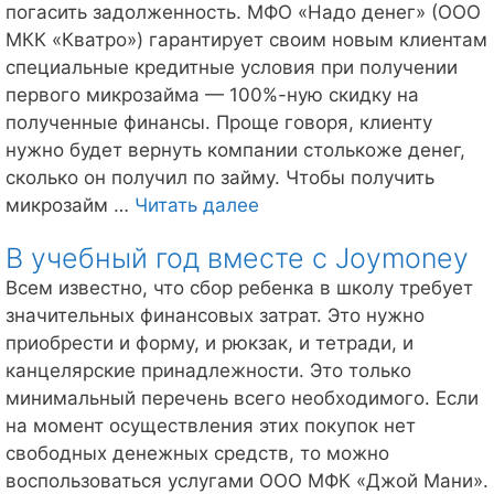
погасить задолженность. МФО «Надо денег» (ООО
МКК «Кватро») гарантирует своим новым клиентам
специальные кредитные условия при получении
первого микрозайма — 100%-ную скидку на
полученные финансы. Проще говоря, клиенту
нужно будет вернуть компании столькоже денег,
сколько он получил по займу. Чтобы получить
Первый
микрозайм …
Читать далее
займ
В учебный год вместе с Joymoney
от
«Надо
Всем известно, что сбор ребенка в школу требует
Денег»
значительных финансовых затрат. Это нужно
под
приобрести и форму, и рюкзак, и тетради, и
0%!
канцелярские принадлежности. Это только
минимальный перечень всего необходимого. Если
на момент осуществления этих покупок нет
свободных денежных средств, то можно
воспользоваться услугами ООО МФК «Джой Мани».