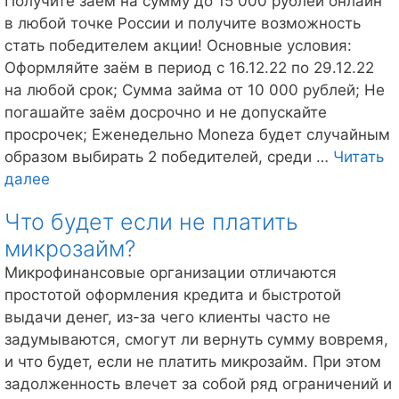
Получите заём на сумму до 15 000 рублей онлайн
тел
в любой точке России и получите возможность
стать победителем акции! Основные условия:
Оформляйте заём в период с 16.12.22 по 29.12.22
на любой срок; Сумма займа от 10 000 рублей; Не
погашайте заём досрочно и не допускайте
просрочек; Еженедельно Moneza будет случайным
образом выбирать 2 победителей, среди …
Читать
Выиграй
далее
погашение
Что будет если не платить
займа
микрозайм?
от
Монеза
Микрофинансовые организации отличаются
простотой оформления кредита и быстротой
выдачи денег, из-за чего клиенты часто не
задумываются, смогут ли вернуть сумму вовремя,
и что будет, если не платить микрозайм. При этом
задолженность влечет за собой ряд ограничений и