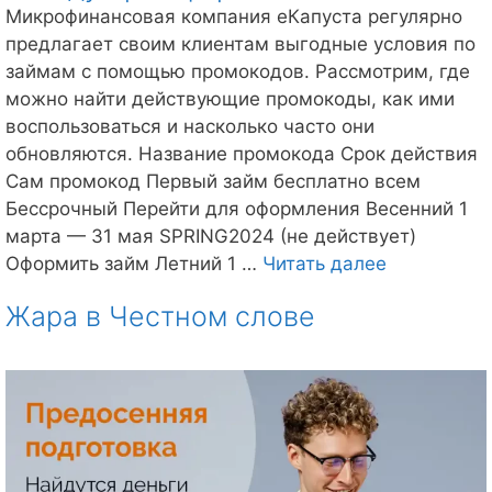
Микрофинансовая компания еКапуста регулярно
предлагает своим клиентам выгодные условия по
займам с помощью промокодов. Рассмотрим, где
можно найти действующие промокоды, как ими
воспользоваться и насколько часто они
обновляются. Название промокода Срок действия
Сам промокод Первый займ бесплатно всем
Бессрочный Перейти для оформления Весенний 1
марта — 31 мая SPRING2024 (не действует)
Промокод
Оформить займ Летний 1 …
Читать далее
еКапуста:
Жара в Честном слове
как
получить
выгоду
при
оформлени
займа