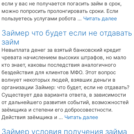
если у вас не получается погасить займ в срок,
можно попросить пролонгировать сроки. Если
Как
пользуетесь услугами робота …
Читать далее
продл
Займер что будет если не отдавать
займ
займ
в
Займе
Невыплата денег за взятый банковский кредит
чревата начислением высоких штрафов, но мало
кто знает, каковы последствия аналогичного
бездействия для клиентов МФО. Этот вопрос
волнует некоторых людей, взявших деньги в
организации Займер: что будет, если не отдавать?
Существует два варианта ответа, в зависимости
от дальнейшего развития событий, возможностей
заёмщика и степени его добросовестности.
Займер
Действия заёмщика и …
Читать далее
что
Займер условия получения займа
будет