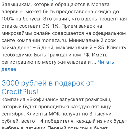
ДоброЗайм!
Заемщикам, которые обращаются в Moneza
впервые, может быть предоставлена скидка до
100% на бонусы. Это значит, что в день процентная
ставка составит 0%–1%. Прием заявок на
микрозаймы онлайн совершается на официальном
сайте компании moneza.ru. Минимальный срок
займа денег – 5 дней, максимальный – 35. Клиенту
необходимо: Быть гражданином РФ. Иметь
регистрацию по месту жительства и …
Читать
Выгодные
далее
микрозаймы
3000 рублей в подарок от
от
CreditPlus!
Moneza!
Компания «Экофинанс» запускает розыгрыш,
который будет проводиться каждую пятницу
сентября. Клиенты МФК получат по 3 тысячи
рублей, всего – 4 победителя, каждый из них будет
выбран в пятницу. Первый розыгрыш будет