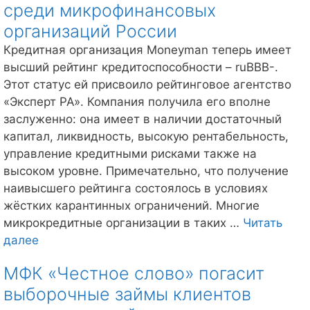
доле
среди микрофинансовых
просроч
организаций России
микроза
Кредитная организация Moneyman теперь имеет
на
высший рейтинг кредитоспособности – ruBBB-.
террито
Этот статус ей присвоило рейтинговое агентство
Российс
«Эксперт РА». Компания получила его вполне
Федерац
заслуженно: она имеет в наличии достаточный
которая
капитал, ликвидность, высокую рентабельность,
в
управление кредитными рисками также на
сентябр
высоком уровне. Примечательно, что получение
этого
наивысшего рейтинга состоялось в условиях
года
жёстких карантинных ограничений. Многие
превыси
микрокредитные организации в таких …
Читать
40%
Moneyman
далее
от
достигла
всего
МФК «Честное слово» погасит
высшего
объема
выборочные займы клиентов
рейтинга
кредитоспособности