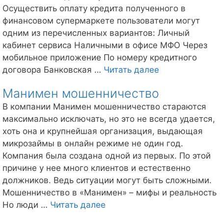
Осуществить оплату кредита полученного в
финансовом супермаркете пользователи могут
одним из перечисленных вариантов: Личный
кабинет сервиса Наличными в офисе МФО Через
мобильное приложение По номеру кредитного
Как
договора Банковская …
Читать далее
оплатить
Манимен мошенничество
займ
Отличные
В компании Манимен мошенничество стараются
Наличные?
максимально исключать, но это не всегда удается,
хоть она и крупнейшая организация, выдающая
микрозаймы в онлайн режиме не один год.
Компания была создана одной из первых. По этой
причине у нее много клиентов и естественно
должников. Ведь ситуации могут быть сложными.
Мошенничество в «Манимен» – мифы и реальность
Манимен
Но люди …
Читать далее
мошенничество