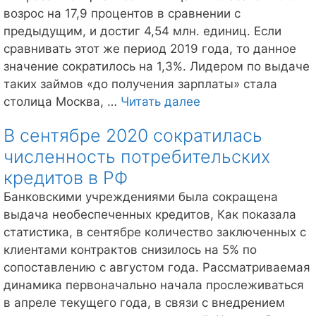
возрос на 17,9 процентов в сравнении с
предыдущим, и достиг 4,54 млн. единиц. Если
сравнивать этот же период 2019 года, то данное
значение сократилось на 1,3%. Лидером по выдаче
таких займов «до получения зарплаты» стала
Новости
столица Москва, …
Читать далее
НБКИ.
В сентябре 2020 сократилась
В
численность потребительских
третьем
квартале
кредитов в РФ
2020
Банковскими учреждениями была сокращена
года
выдача необеспеченных кредитов, Как показала
увеличилось
статистика, в сентябре количество заключенных с
значение
клиентами контрактов снизилось на 5% по
по
сопоставлению с августом года. Рассматриваемая
займам
динамика первоначально начала прослеживаться
«до
в апреле текущего года, в связи с внедрением
заработной