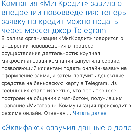
Компания «МигКредит» завила о
и
внедрении нововведения: теперь
освоб
людей
заявку на кредит можно подать
от
через мессенджер Telegram
финан
В релизе организации «МигКредит» говорится о
кабал
внедрении нововведения в процесс
осуществления деятельности: крупная
микрофинансовая компания запустила сервис,
позволяющий клиентам подать онлайн-заявку на
оформление займа, а затем получить денежные
средства на банковскую карту в Telegram. Из
сообщения стало известно, что весь процесс
построен на общении с чат-ботом, получившим
название «Мигатрон». Коммуникация происходит в
Компания
режиме онлайн. Отвечая …
Читать далее
«МигКреди
«Эквифакс» озвучил данные о доле
завила