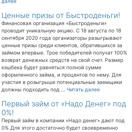
Веб-
далее
займ
Ценные призы от Быстроденьги!
поможет
улучшить
Финансовая организация «Быстроденьги»
кредитную
проводит уникальную акцию. С 18 августа по 18
историю!
сентября 2020 года организаторы разыгрывают
ценные призы среди клиентов, обратившихся за
займом впервые. Трое победителей получат 100%
возврат денежных средств на свой счет. Размер
кэшбека будет равняться полной сумме
оформленного займа, и процентов по нему. Для
участия в розыгрыше потенциальные заемщики
Ценные
должны подходить под …
Читать далее
призы
Первый займ от «Надо Денег» под
от
0%!
Быстроденьг
Первый займ в компании «Надо денег» дают под
0% Для этого достаточно будет своевременно