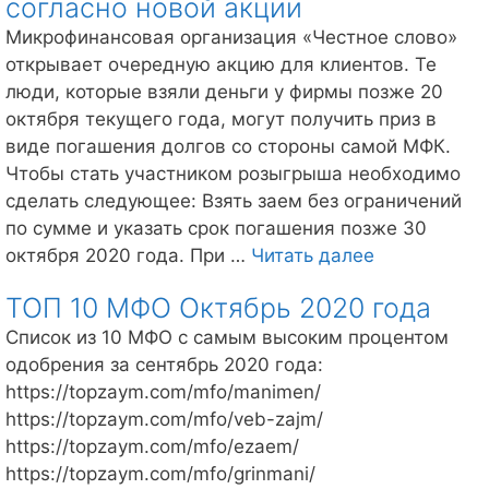
согласно новой акции
среди
Микрофинансовая организация «Честное слово»
микрофинансовых
открывает очередную акцию для клиентов. Те
организаций
люди, которые взяли деньги у фирмы позже 20
России
октября текущего года, могут получить приз в
виде погашения долгов со стороны самой МФК.
Чтобы стать участником розыгрыша необходимо
сделать следующее: Взять заем без ограничений
по сумме и указать срок погашения позже 30
МФК
октября 2020 года. При …
Читать далее
«Честное
ТОП 10 МФО Октябрь 2020 года
слово»
погасит
Список из 10 МФО с самым высоким процентом
выборочные
одобрения за сентябрь 2020 года:
займы
https://topzaym.com/mfo/manimen/
клиентов
https://topzaym.com/mfo/veb-zajm/
согласно
https://topzaym.com/mfo/ezaem/
новой
https://topzaym.com/mfo/grinmani/