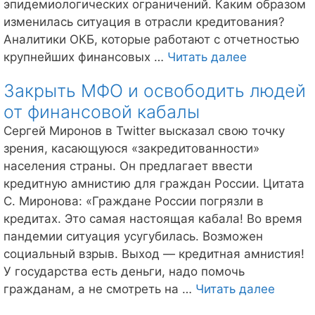
эпидемиологических ограничений. Каким образом
платы»
изменилась ситуация в отрасли кредитования?
на
Аналитики ОКБ, которые работают с отчетностью
17,9%
В
крупнейших финансовых …
Читать далее
сентябре
Закрыть МФО и освободить людей
2020
от финансовой кабалы
сократилас
численност
Сергей Миронов в Twitter высказал свою точку
потребител
зрения, касающуюся «закредитованности»
кредитов
населения страны. Он предлагает ввести
в
кредитную амнистию для граждан России. Цитата
РФ
С. Миронова: «Граждане России погрязли в
кредитах. Это самая настоящая кабала! Во время
пандемии ситуация усугубилась. Возможен
социальный взрыв. Выход — кредитная амнистия!
У государства есть деньги, надо помочь
Закры
гражданам, а не смотреть на …
Читать далее
МФО