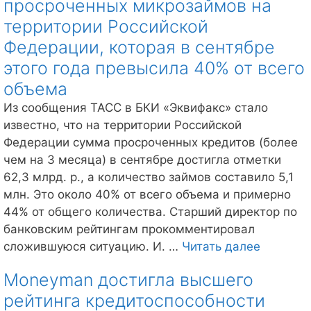
просроченных микрозаймов на
о
внедрении
территории Российской
нововведе
Федерации, которая в сентябре
теперь
этого года превысила 40% от всего
заявку
объема
на
кредит
Из сообщения ТАСС в БКИ «Эквифакс» стало
можно
известно, что на территории Российской
подать
Федерации сумма просроченных кредитов (более
через
чем на 3 месяца) в сентябре достигла отметки
мессендж
62,3 млрд. р., а количество займов составило 5,1
Telegram
млн. Это около 40% от всего объема и примерно
44% от общего количества. Старший директор по
банковским рейтингам прокомментировал
«Эквифа
сложившуюся ситуацию. И. …
Читать далее
озвучил
Moneyman достигла высшего
данные
рейтинга кредитоспособности
о