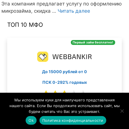
Эта компания предлагает услугу по оформлению
В
микрозайма, скидка …
Читать далее
учебный
ТОП 10 МФО
год
вместе
с
Первый займ бесплатно!
Joymoney
До 15000 рублей от 0
ПСК 0-292% годовых
Мы используем куки для наилучшего представления
нашего сайта. Если Вы продолжите использовать сайт, мы
Первый займ бесплатно!
будем считать что Вас это устраивает.
Ok
Политика конфиденциальности