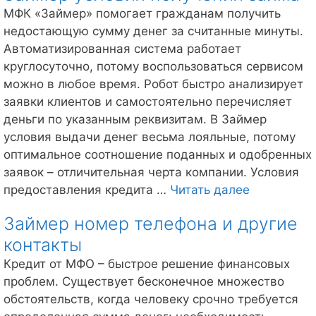
если
МФК «Займер» помогает гражданам получить
не
недостающую сумму денег за считанные минуты.
отдавать
Автоматизированная система работает
займ
круглосуточно, потому воспользоваться сервисом
можно в любое время. Робот быстро анализирует
заявки клиентов и самостоятельно перечисляет
деньги по указанным реквизитам. В Займер
условия выдачи денег весьма лояльные, потому
оптимальное соотношение поданных и одобренных
заявок – отличительная черта компании. Условия
Займер
предоставления кредита …
Читать далее
условия
Займер номер телефона и другие
получения
контакты
займа
Кредит от МФО – быстрое решение финансовых
проблем. Существует бесконечное множество
обстоятельств, когда человеку срочно требуется