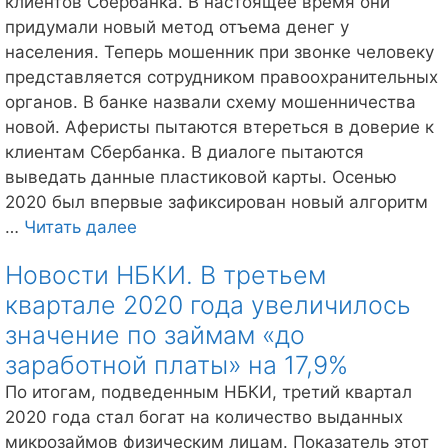
клиентов Сбербанка. В настоящее время они
результате
придумали новый метод отъема денег у
пандемии
населения. Теперь мошенник при звонке человеку
представляется сотрудником правоохранительных
органов. В банке назвали схему мошенничества
новой. Аферисты пытаются втереться в доверие к
клиентам Сбербанка. В диалоге пытаются
выведать данные пластиковой карты. Осенью
2020 был впервые зафиксирован новый алгоритм
Мошенники
…
Читать далее
придумывают
Новости НБКИ. В третьем
все
квартале 2020 года увеличилось
новые
схемы
значение по займам «до
для
заработной платы» на 17,9%
клиентов
По итогам, подведенным НБКИ, третий квартал
Сбербанка
2020 года стал богат на количество выданных
микрозаймов физическим лицам. Показатель этот