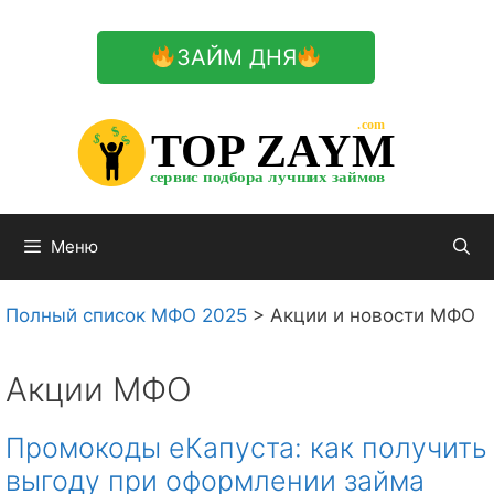
Перейти
к
ЗАЙМ ДНЯ
содержимому

.com 


$


TOP ZAYM


$


$


сервис подбора лучших займов

Меню
Полный список МФО 2025
>
Акции и новости МФО
Акции МФО
Промокоды еКапуста: как получить
выгоду при оформлении займа