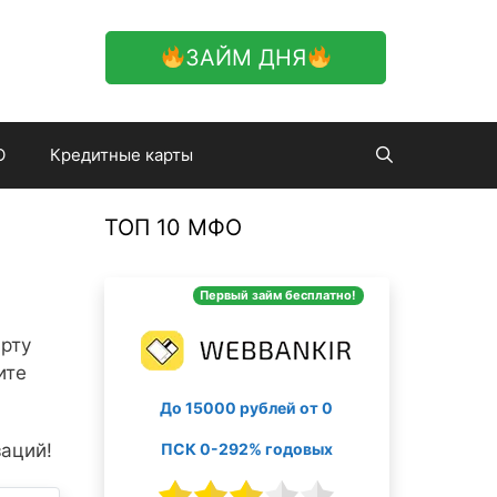
ЗАЙМ ДНЯ
О
Кредитные карты
ТОП 10 МФО
Первый займ бесплатно!
арту
ите
До 15000 рублей от 0
ПСК 0-292% годовых
заций!