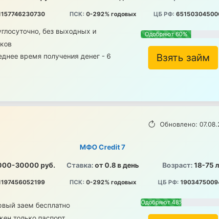
1157746230730
ПСК:
0-292% годовых
ЦБ РФ:
65150304500
глосуточно, без выходных и
Одобряют 60%
иков
днее время получения денег - 6
Взять займ
Обновлено: 07.08.
МФО Credit 7
000-30000 руб.
Ставка:
от 0.8 в день
Возраст:
18-75 
1197456052199
ПСК:
0-292% годовых
ЦБ РФ:
1903475009
Одобряют 48%
рвый заем бесплатно
жен только паспорт