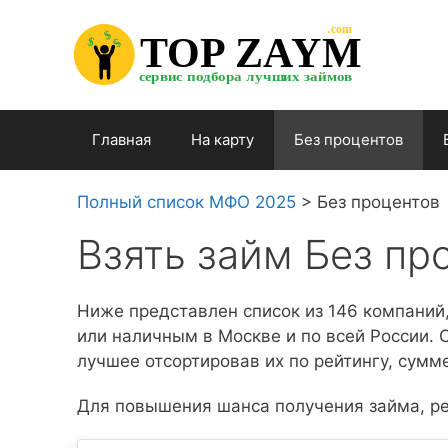
Перейти

.com 

к

$


TOP ZAYM


$


$

содержимому

сервис подбора лучших займов

Главная
На карту
Без процентов
Полный список МФО 2025
>
Без процентов
Взять займ Без пр
Ниже представлен список из 146 компаний
или наличным в Москве и по всей России.
лучшее отсортировав их по рейтингу, сумме
Для повышения шанса получения займа, ре