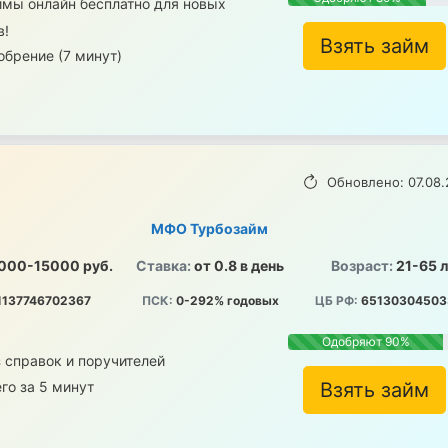
ймы онлайн бесплатно для новых
в!
Взять займ
брение (7 минут)
Обновлено: 07.08.
МФО Турбозайм
000-15000 руб.
Ставка:
от 0.8 в день
Возраст:
21-65 
1137746702367
ПСК:
0-292% годовых
ЦБ РФ:
65130304503
Одобряют 90%
 справок и поручителей
го за 5 минут
Взять займ