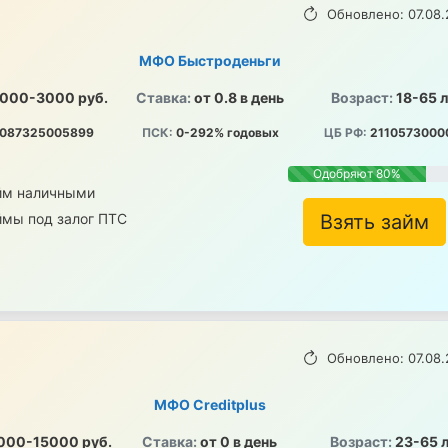
Обновлено: 07.08.
МФО Быстроденьги
000-3000 руб.
Ставка:
от 0.8 в день
Возраст:
18-65 
087325005899
ПСК:
0-292% годовых
ЦБ РФ:
2110573000
Одобряют 80%
йм наличными
ймы под залог ПТС
Взять займ
Обновлено: 07.08.
МФО Creditplus
000-15000 руб.
Ставка:
от 0 в день
Возраст:
23-65 