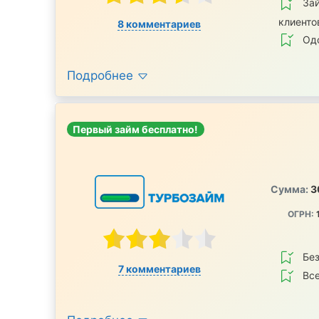
За
клиенто
8 комментариев
Одо
Подробнее
Первый займ бесплатно!
Сумма:
3
ОГРН:
Без
7 комментариев
Все