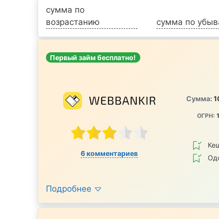
сумма по
возрастанию
сумма по убы
Первый займ бесплатно!
Сумма:
1
ОГРН:
1
Ке
6 комментариев
Од
Подробнее