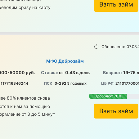
Взять займ
реводим сразу на карту
Обновлено: 07.08.
МФО Доброзайм
000-50000 руб.
Ставка:
от 0.43 в день
Возраст:
19-75 
1117746346244
ПСК:
0-292% годовых
ЦБ РФ:
2110177000
Одобряют 70%
ее 80% клиентов снова
ются к нам за помощью
Взять займ
рмление от 3 до 5 минут