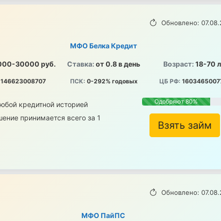
Обновлено: 07.08.
МФО Белка Кредит
000-30000 руб.
Ставка:
от 0.8 в день
Возраст:
18-70 
146623008707
ПСК:
0-292% годовых
ЦБ РФ:
1603465007
Одобряют 80%
любой кредитной историей
ение принимается всего за 1
Взять займ
Обновлено: 07.08.
МФО ПайПС