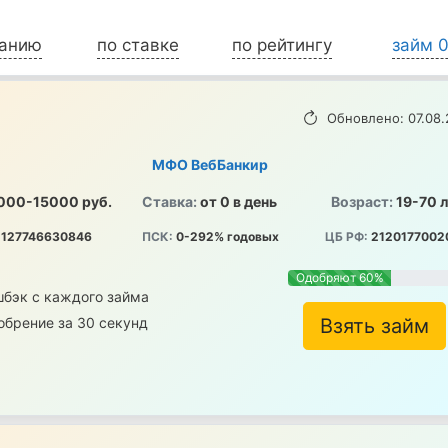
ванию
по ставке
по рейтингу
займ 
Обновлено: 07.08.
МФО ВебБанкир
000-15000 руб.
Ставка:
от 0 в день
Возраст:
19-70 
127746630846
ПСК:
0-292% годовых
ЦБ РФ:
2120177002
Одобряют 60%
шбэк с каждого займа
обрение за 30 секунд
Взять займ