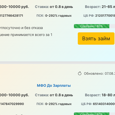
500-10000 руб.
Ставка:
от 0.8 в день
Возраст:
21-65 
1127746428171
ПСК:
0-292% годовых
ЦБ РФ:
2120177001
Одобряют 80%
глосуточно и без отказа
ение принимается всего за 1
Взять займ
Обновлено: 07.08.
МФО До Зарплаты
000-10000 руб.
Ставка:
от 0.8 в день
Возраст:
18-80 
147847029990
ПСК:
0-292% годовых
ЦБ РФ:
65140314000
Одобряют 80%