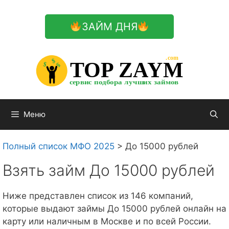
Перейти
к
ЗАЙМ ДНЯ
содержимому

.com 


$


TOP ZAYM


$


$


сервис подбора лучших займов

Меню
Полный список МФО 2025
>
До 15000 рублей
Взять займ До 15000 рублей
Ниже представлен список из 146 компаний,
которые выдают займы До 15000 рублей онлайн на
карту или наличным в Москве и по всей России.