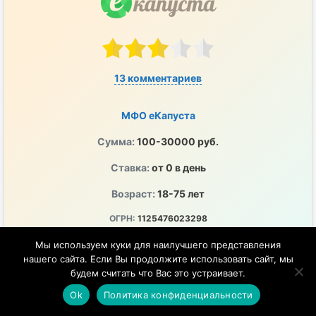
13 комментариев
МФО еКапуста
Сумма:
100-30000 руб.
Ставка:
от 0 в день
Возраст:
18-75 лет
ОГРН:
1125476023298
ПСК:
0-292% годовых
Мы используем куки для наилучшего представления
нашего сайта. Если Вы продолжите использовать сайт, мы
ЦБ РФ:
2120754001243
будем считать что Вас это устраивает.
Перечисление денег на любой удобный счет
Ok
Политика конфиденциальности
Удобно, быстро и в любое время