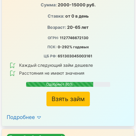
Сумма:
2000-15000 руб.
Ставка:
от 0 в день
Возраст:
20-65 лет
ОГРН:
1127746672130
ПСК:
0-292% годовых
ЦБ РФ:
651303045003161
Каждый следующий займ дешевле
Расстояния не имеют значения
Одобряют 80%
Взять займ
Подробнее