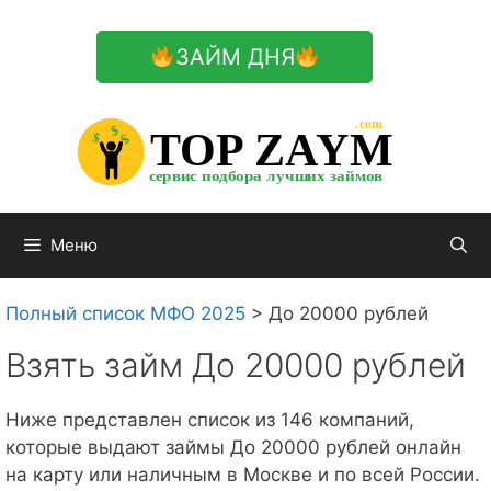
Перейти
к
ЗАЙМ ДНЯ
содержимому

.com 


$


TOP ZAYM


$


$


сервис подбора лучших займов

Меню
Полный список МФО 2025
>
До 20000 рублей
Взять займ До 20000 рублей
Ниже представлен список из 146 компаний,
которые выдают займы До 20000 рублей онлайн
на карту или наличным в Москве и по всей России.