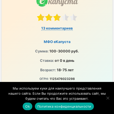
13 комментариев
МФО еКапуста
Сумма:
100-30000 руб.
Ставка:
от 0 в день
Возраст:
18-75 лет
ОГРН:
1125476023298
ПСК:
0-292% годовых
Мы используем куки для наилучшего представления
нашего сайта. Если Вы продолжите использовать сайт, мы
ЦБ РФ:
2120754001243
будем считать что Вас это устраивает.
Перечисление денег на любой удобный счет
Ok
Политика конфиденциальности
Удобно, быстро и в любое время