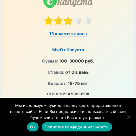
13 комментариев
МФО еКапуста
Сумма:
100-30000 руб.
Ставка:
от 0 в день
Возраст:
18-75 лет
ОГРН:
1125476023298
ПСК:
0-292% годовых
Мы используем куки для наилучшего представления
нашего сайта. Если Вы продолжите использовать сайт, мы
ЦБ РФ:
2120754001243
будем считать что Вас это устраивает.
Перечисление денег на любой удобный счет
Ok
Политика конфиденциальности
Удобно, быстро и в любое время