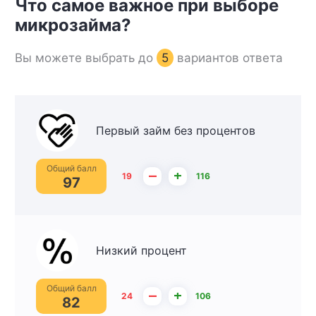
Что самое важное при выборе
микрозайма?
Вы можете выбрать до
5
вариантов ответа
Первый займ без процентов
Общий балл
–
+
19
116
97
Низкий процент
Общий балл
–
+
24
106
82