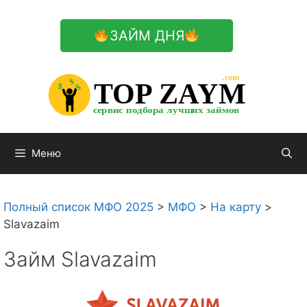
Перейти
к
ЗАЙМ ДНЯ
содержимому

.com 


$


TOP ZAYM


$


$


сервис подбора лучших займов

Меню
Полный список МФО 2025
>
МФО
>
На карту
>
Slavazaim
Займ Slavazaim