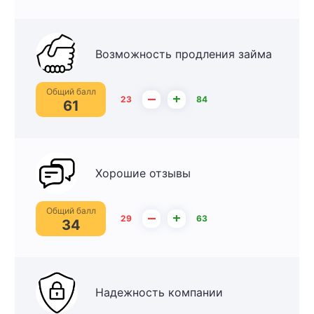
Возможность продления займа
Общий балл
–
+
23
84
61
Хорошие отзывы
Общий балл
–
+
29
63
34
Надежность компании