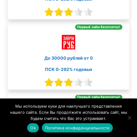
Первый займ бесплатно!
До 30000 рублей от 0
ПСК 0-292% годовых
Первый займ бесплатно!
Мы используем куки для наилучшего представления
нашего сайта. Если Вы продолжите использовать сайт, мы
будем считать что Вас это устраивает.
Ok
Политика конфиденциальности
До 100000 рублей от 0