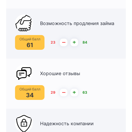
Возможность продления займа
Общий балл
–
+
23
84
61
Хорошие отзывы
Общий балл
–
+
29
63
34
Надежность компании