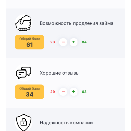
Возможность продления займа
Общий балл
–
+
23
84
61
Хорошие отзывы
Общий балл
–
+
29
63
34
Надежность компании