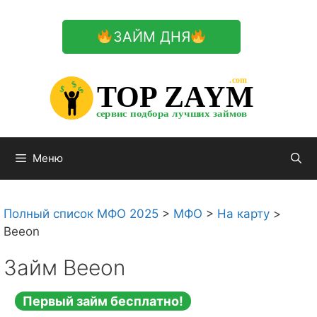
Перейти
к
ЗАЙМ ДНЯ
содержимому

.com 


$


TOP ZAYM


$


$


сервис подбора лучших займов

Меню
Полный список МФО 2025
>
МФО
>
На карту
>
Beeon
Займ Beeon
Первый займ бесплатно!