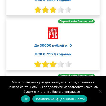
Первый займ бесплатно!
До 30000 рублей от 0
ПСК 0-292% годовых
Первый займ бесплатно!
Мы используем куки для наилучшего представления
нашего сайта. Если Вы продолжите использовать сайт, мы
будем считать что Вас это устраивает.
Ok
Политика конфиденциальности
До 100000 рублей от 0