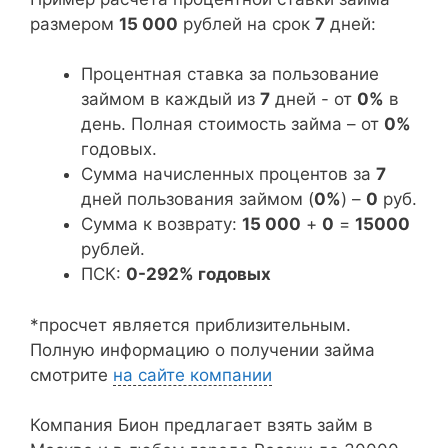
размером
15 000
рублей на срок
7
дней:
Процентная ставка за пользование
займом в каждый из
7
дней - от
0%
в
день. Полная стоимость займа – от
0%
годовых.
Сумма начисленных процентов за
7
дней пользования займом (
0%
) –
0
руб.
Сумма к возврату:
15 000
+
0
=
15000
рублей.
ПСК:
0-292% годовых
*просчет является приблизительным.
Полную информацию о получении займа
смотрите
на сайте компании
Компания Бион предлагает взять займ в