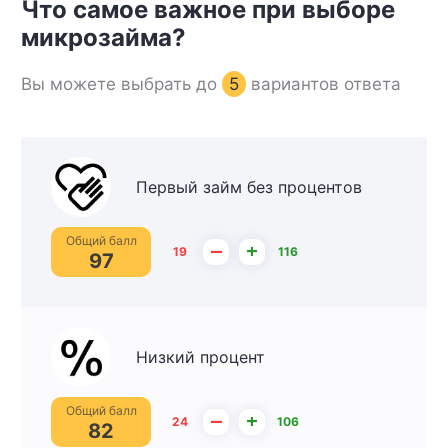
Что самое важное при выборе
микрозайма?
Вы можете выбрать до
5
вариантов ответа
Первый займ без процентов
Общий балл
–
+
19
116
97
Низкий процент
Общий балл
–
+
24
106
82