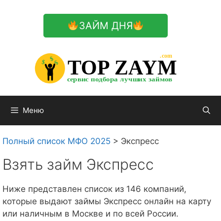
Перейти
к
ЗАЙМ ДНЯ
содержимому

.com 


$


TOP ZAYM


$


$


сервис подбора лучших займов

Меню
Полный список МФО 2025
>
Экспресс
Взять займ Экспресс
Ниже представлен список из 146 компаний,
которые выдают займы Экспресс онлайн на карту
или наличным в Москве и по всей России.