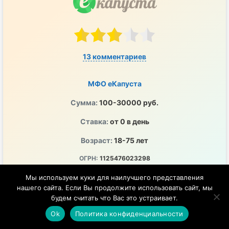
13 комментариев
МФО еКапуста
Сумма:
100-30000 руб.
Ставка:
от 0 в день
Возраст:
18-75 лет
ОГРН:
1125476023298
ПСК:
0-292% годовых
Мы используем куки для наилучшего представления
нашего сайта. Если Вы продолжите использовать сайт, мы
ЦБ РФ:
2120754001243
будем считать что Вас это устраивает.
Перечисление денег на любой удобный счет
Ok
Политика конфиденциальности
Удобно, быстро и в любое время