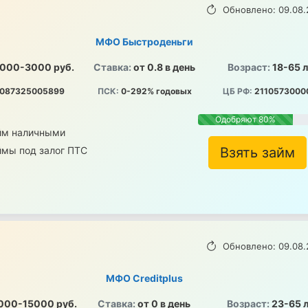
Обновлено: 09.08.
МФО Быстроденьги
000-3000 руб.
Ставка:
от 0.8 в день
Возраст:
18-65 
087325005899
ПСК:
0-292% годовых
ЦБ РФ:
2110573000
Одобряют 80%
йм наличными
ймы под залог ПТС
Взять займ
Обновлено: 09.08.
МФО Creditplus
000-15000 руб.
Ставка:
от 0 в день
Возраст:
23-65 