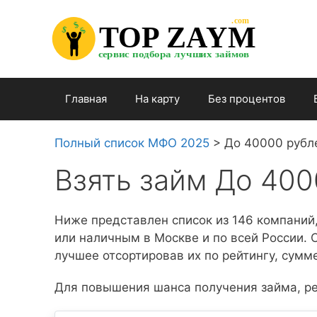
Перейти

.com 

к

$


TOP ZAYM


$


$

содержимому

сервис подбора лучших займов

Главная
На карту
Без процентов
Полный список МФО 2025
>
До 40000 рубл
Взять займ До 400
Ниже представлен список из 146 компаний
или наличным в Москве и по всей России.
лучшее отсортировав их по рейтингу, сумме
Для повышения шанса получения займа, ре