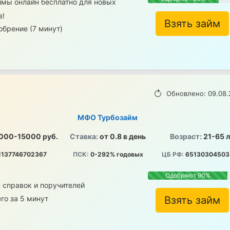
ймы онлайн бесплатно для новых
в!
Взять займ
брение (7 минут)
Обновлено: 09.08.
МФО Турбозайм
000-15000 руб.
Ставка:
от 0.8 в день
Возраст:
21-65 
1137746702367
ПСК:
0-292% годовых
ЦБ РФ:
65130304503
Одобряют 90%
 справок и поручителей
го за 5 минут
Взять займ