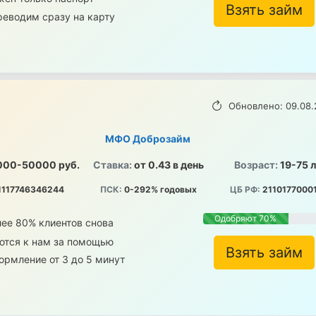
Взять займ
реводим сразу на карту
Обновлено: 09.08.
МФО Доброзайм
000-50000 руб.
Ставка:
от 0.43 в день
Возраст:
19-75 
1117746346244
ПСК:
0-292% годовых
ЦБ РФ:
2110177000
Одобряют 70%
ее 80% клиентов снова
ются к нам за помощью
Взять займ
рмление от 3 до 5 минут