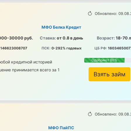
Обновлено: 09.08.
МФО Белка Кредит
000-30000 руб.
Ставка:
от 0.8 в день
Возраст:
18-70 
146623008707
ПСК:
0-292% годовых
ЦБ РФ:
1603465007
Одобряют 80%
любой кредитной историей
ение принимается всего за 1
Взять займ
Обновлено: 09.08.
МФО ПайПС