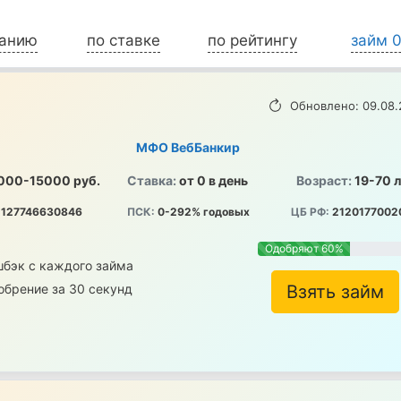
ванию
по ставке
по рейтингу
займ 
Обновлено: 09.08.
МФО ВебБанкир
000-15000 руб.
Ставка:
от 0 в день
Возраст:
19-70 
127746630846
ПСК:
0-292% годовых
ЦБ РФ:
2120177002
Одобряют 60%
шбэк с каждого займа
обрение за 30 секунд
Взять займ