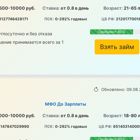
500-10000 руб.
Ставка:
от 0.8 в день
Возраст:
21-65 
1127746428171
ПСК:
0-292% годовых
ЦБ РФ:
2120177001
Одобряют 80%
глосуточно и без отказа
ение принимается всего за 1
Взять займ
Обновлено: 09.08.
МФО До Зарплаты
000-10000 руб.
Ставка:
от 0.8 в день
Возраст:
18-80 
147847029990
ПСК:
0-292% годовых
ЦБ РФ:
65140314000
Одобряют 80%