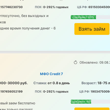
1157746230730
ПСК:
0-292% годовых
ЦБ РФ:
65150304500
глосуточно, без выходных и
Одобряют 60%
иков
днее время получения денег - 6
Взять займ
Обновлено: 09.08.
МФО Credit 7
000-30000 руб.
Ставка:
от 0.8 в день
Возраст:
18-75 
1197456052199
ПСК:
0-292% годовых
ЦБ РФ:
1903475009
Одобряют 48%
рвый заем бесплатно
жен только паспорт