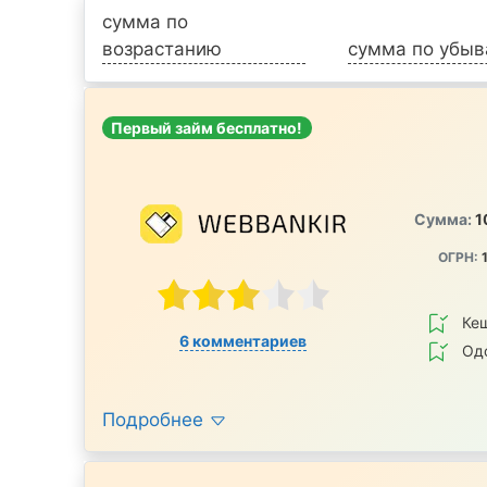
сумма по
возрастанию
сумма по убы
Первый займ бесплатно!
Сумма:
1
ОГРН:
1
Ке
6 комментариев
Од
Подробнее