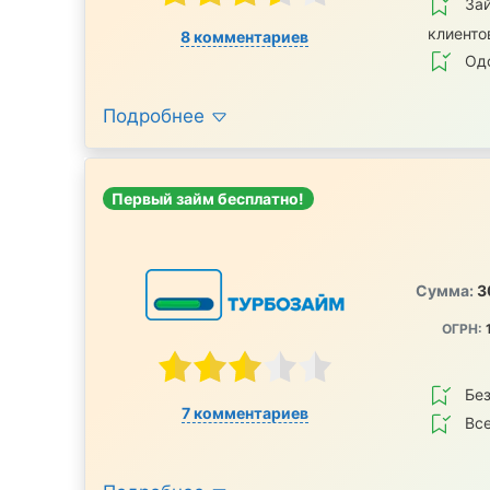
За
клиенто
8 комментариев
Одо
Подробнее
Первый займ бесплатно!
Сумма:
3
ОГРН:
Без
7 комментариев
Все