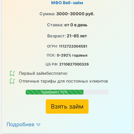
МФО Веб-займ
Сумма:
3000-30000 руб.
Ставка:
от 0 в день
Возраст:
21-65 лет
ОГРН:
1112722004581
ПСК:
0-292% годовых
ЦБ РФ:
2110827000326
Первый займбесплатно
Отличные тарифы для постояных клиентов
Одобряют 70%
Взять займ
Подробнее