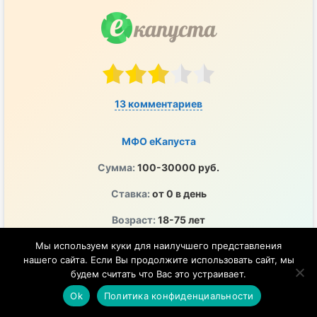
13 комментариев
МФО еКапуста
Сумма:
100-30000 руб.
Ставка:
от 0 в день
Возраст:
18-75 лет
ОГРН:
1125476023298
Мы используем куки для наилучшего представления
нашего сайта. Если Вы продолжите использовать сайт, мы
ПСК:
0-292% годовых
будем считать что Вас это устраивает.
ЦБ РФ:
2120754001243
Ok
Политика конфиденциальности
Перечисление денег на любой удобный счет