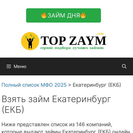
Перейти
к
ЗАЙМ ДНЯ
содержимому

.com 


$


TOP ZAYM


$


$


сервис подбора лучших займов

Меню
Полный список МФО 2025
>
Екатеринбург (ЕКБ)
Взять займ Екатеринбург
(ЕКБ)
Ниже представлен список из 146 компаний,
которые выдают займы Екатеринбург (ЕКБ) онлайн