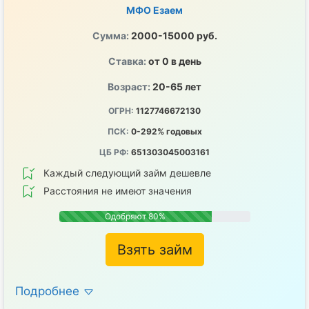
МФО Езаем
Сумма:
2000-15000 руб.
Ставка:
от 0 в день
Возраст:
20-65 лет
ОГРН:
1127746672130
ПСК:
0-292% годовых
ЦБ РФ:
651303045003161
Каждый следующий займ дешевле
Расстояния не имеют значения
Одобряют 80%
Взять займ
Подробнее