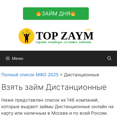
Перейти
к
ЗАЙМ ДНЯ
содержимому

.com 


$


TOP ZAYM


$


$


сервис подбора лучших займов

Меню
Полный список МФО 2025
>
Дистанционные
Взять займ Дистанционные
Ниже представлен список из 146 компаний,
которые выдают займы Дистанционные онлайн на
карту или наличным в Москве и по всей России.