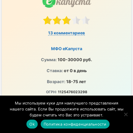
13 комментариев
МФО еКапуста
Сумма:
100-30000 руб.
Ставка:
от 0 в день
Возраст:
18-75 лет
ОГРН:
1125476023298
ПСК:
0-292% годовых
Мы используем куки для наилучшего представления
нашего сайта. Если Вы продолжите использовать сайт, мы
ЦБ РФ:
2120754001243
будем считать что Вас это устраивает.
Перечисление денег на любой удобный счет
Ok
Политика конфиденциальности
Удобно, быстро и в любое время