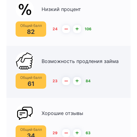
Низкий процент
Общий балл
–
+
24
106
82
Возможность продления займа
Общий балл
–
+
23
84
61
Хорошие отзывы
Общий балл
–
+
29
63
34