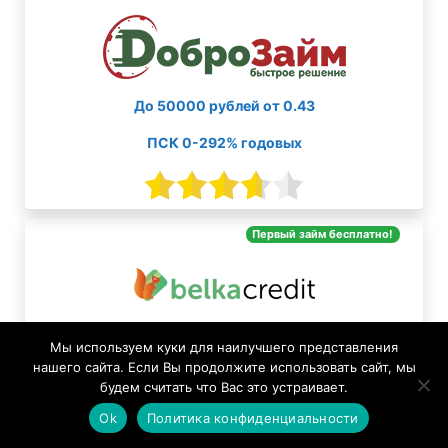
До 50000 рублей от 0.43
ПСК 0-292% годовых
Первый займ бесплатно!
До 30000 рублей от 0.8
Мы используем куки для наилучшего представления
нашего сайта. Если Вы продолжите использовать сайт, мы
ПСК 0-292% годовых
будем считать что Вас это устраивает.
Ok
Политика конфиденциальности