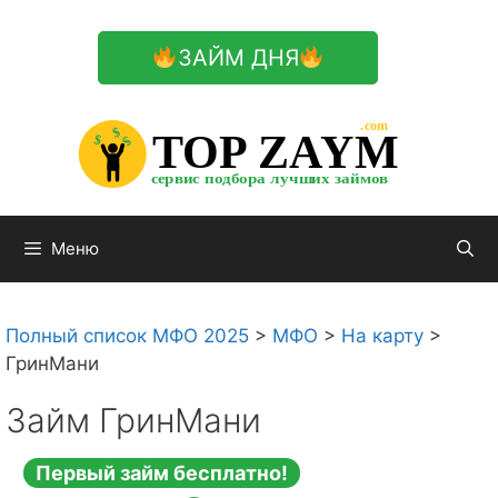
Перейти
к
ЗАЙМ ДНЯ
содержимому

.com 


$


TOP ZAYM


$


$


сервис подбора лучших займов

Меню
Полный список МФО 2025
>
МФО
>
На карту
>
ГринМани
Займ ГринМани
Первый займ бесплатно!