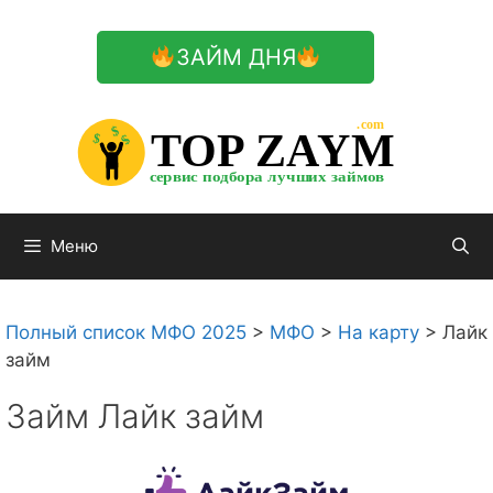
Перейти
к
ЗАЙМ ДНЯ
содержимому

.com 


$


TOP ZAYM


$


$


сервис подбора лучших займов

Меню
Полный список МФО 2025
>
МФО
>
На карту
>
Лайк
займ
Займ Лайк займ