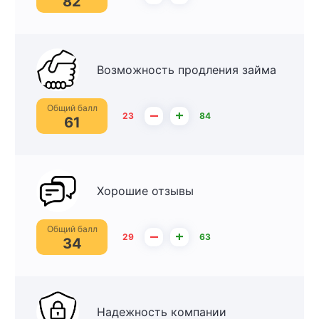
82
Возможность продления займа
Общий балл
–
+
23
84
61
Хорошие отзывы
Общий балл
–
+
29
63
34
Надежность компании