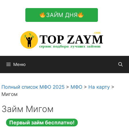
Перейти
к
ЗАЙМ ДНЯ
содержимому

.com 


$


TOP ZAYM


$


$


сервис подбора лучших займов

Меню
Полный список МФО 2025
>
МФО
>
На карту
>
Мигом
Займ Мигом
Первый займ бесплатно!