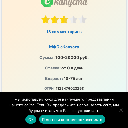
13 комментариев
МФО еКапуста
Сумма:
100-30000 руб.
Ставка:
от 0 в день
Возраст:
18-75 лет
ОГРН:
1125476023298
ПСК:
0-292% годовых
Мы используем куки для наилучшего представления
нашего сайта. Если Вы продолжите использовать сайт, мы
ЦБ РФ:
2120754001243
будем считать что Вас это устраивает.
Перечисление денег на любой удобный счет
Ok
Политика конфиденциальности
Удобно, быстро и в любое время