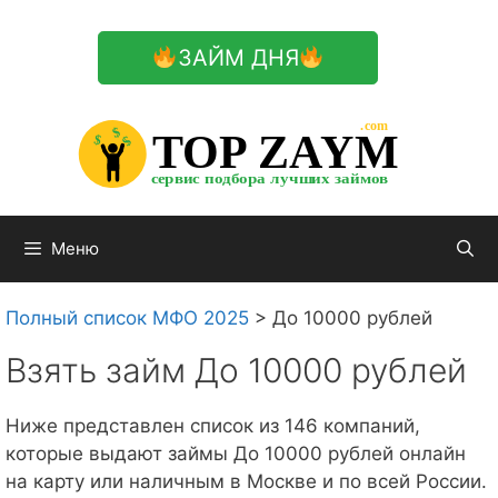
Перейти
к
ЗАЙМ ДНЯ
содержимому

.com 


$


TOP ZAYM


$


$


сервис подбора лучших займов

Меню
Полный список МФО 2025
>
До 10000 рублей
Взять займ До 10000 рублей
Ниже представлен список из 146 компаний,
которые выдают займы До 10000 рублей онлайн
на карту или наличным в Москве и по всей России.