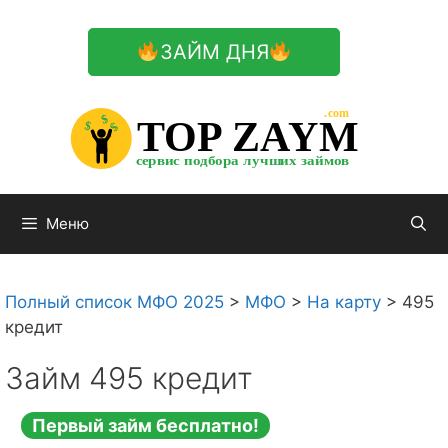
Перейти
к
ЗАЙМ ДНЯ
содержимому

.com 


$


TOP ZAYM


$


$


сервис подбора лучших займов

Меню
Полный список МФО 2025
>
МФО
>
На карту
>
495
кредит
Займ 495 кредит
Первый займ бесплатно!