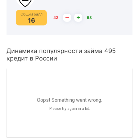
Общий балл
–
+
42
58
16
Динамика популярности займа 495
кредит в России