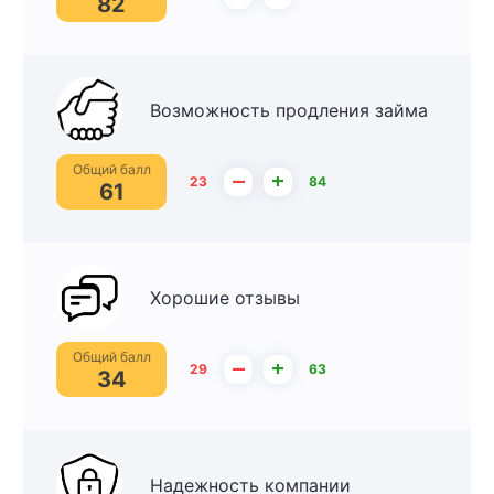
82
Возможность продления займа
Общий балл
–
+
23
84
61
Хорошие отзывы
Общий балл
–
+
29
63
34
Надежность компании