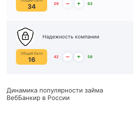
Общий балл
–
+
29
63
34
Надежность компании
Общий балл
–
+
42
58
16
Динамика популярности займа
ВебБанкир в России