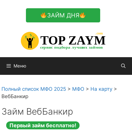
Перейти
к
ЗАЙМ ДНЯ
содержимому

.com 


$


TOP ZAYM


$


$


сервис подбора лучших займов

Меню
Полный список МФО 2025
>
МФО
>
На карту
>
ВебБанкир
Займ ВебБанкир
Первый займ бесплатно!