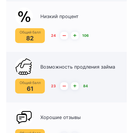
Низкий процент
Общий балл
–
+
24
106
82
Возможность продления займа
Общий балл
–
+
23
84
61
Хорошие отзывы