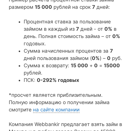
размером
15 000
рублей на срок
7
дней:
Процентная ставка за пользование
займом в каждый из
7
дней - от
0%
в
день. Полная стоимость займа – от
0%
годовых.
Сумма начисленных процентов за
7
дней пользования займом (
0%
) –
0
руб.
Сумма к возврату:
15 000
+
0
=
15000
рублей.
ПСК:
0-292% годовых
*просчет является приблизительным.
Полную информацию о получении займа
смотрите
на сайте компании
Компания Webbankir предлагает взять займ в