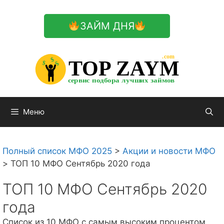
Перейти
к
ЗАЙМ ДНЯ
содержимому

.com 


$


TOP ZAYM


$


$


сервис подбора лучших займов

Меню
Полный список МФО 2025
>
Акции и новости МФО
>
ТОП 10 МФО Сентябрь 2020 года
ТОП 10 МФО Сентябрь 2020
года
Список из 10 МФО с самым высоким процентом