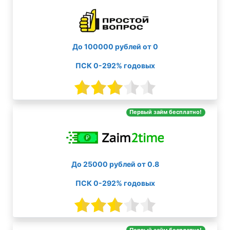
До 100000 рублей от 0
ПСК 0-292% годовых
Первый займ бесплатно!
До 25000 рублей от 0.8
ПСК 0-292% годовых
Первый займ бесплатно!