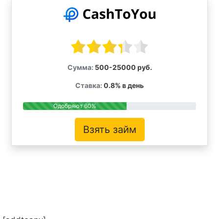
Сумма:
500-25000 руб.
Ставка:
0.8% в день
Одобряют 60%
Взять займ