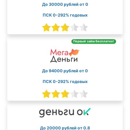
До 30000 рублей от 0
ПСК 0-292% годовых
Первый займ бесплатно!
До 94000 рублей от 0
ПСК 0-292% годовых
До 20000 рублей от 0.8