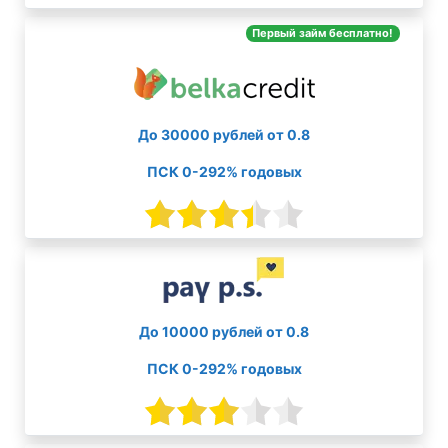
Первый займ бесплатно!
До 30000 рублей от 0.8
ПСК 0-292% годовых
До 10000 рублей от 0.8
ПСК 0-292% годовых