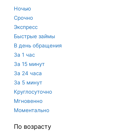
Ночью
Срочно
Экспресс
Быстрые займы
В день обращения
За 1 час
За 15 минут
За 24 часа
За 5 минут
Круглосуточно
Мгновенно
Моментально
По возрасту