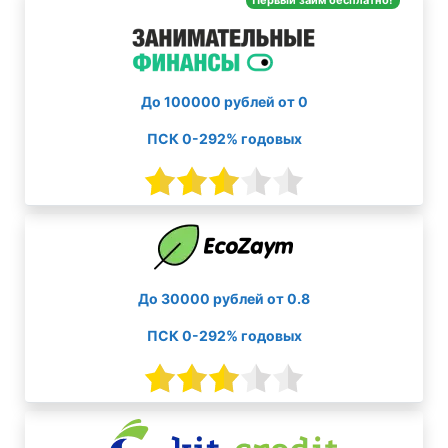
До 100000 рублей от 0
ПСК 0-292% годовых
До 30000 рублей от 0.8
ПСК 0-292% годовых