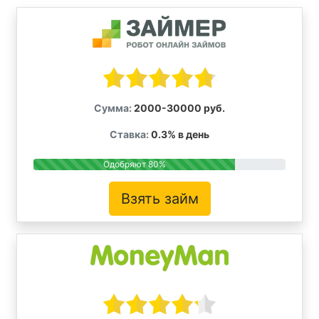
Сумма:
2000-30000 руб.
Ставка:
0.3% в день
Одобряют 80%
Взять займ