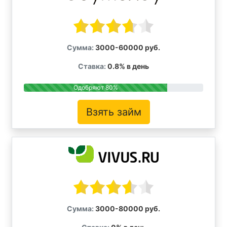
Сумма:
3000-60000 руб.
Ставка:
0.8% в день
Одобряют 80%
Взять займ
Сумма:
3000-80000 руб.