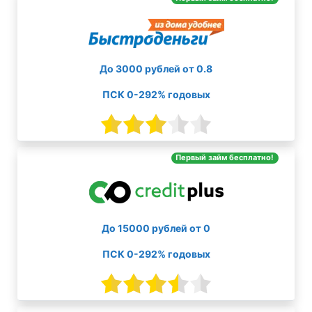
До 3000 рублей от 0.8
ПСК 0-292% годовых
Первый займ бесплатно!
До 15000 рублей от 0
ПСК 0-292% годовых