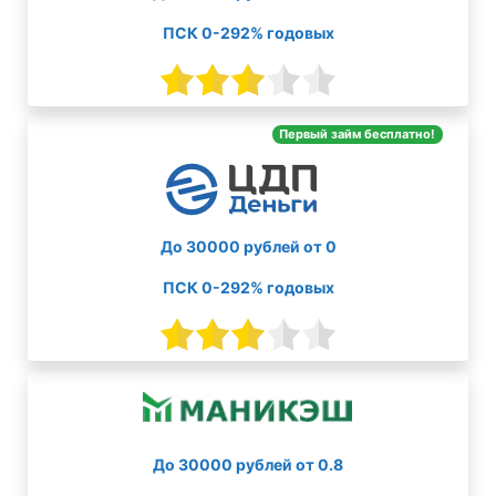
ПСК 0-292% годовых
Первый займ бесплатно!
До 30000 рублей от 0
ПСК 0-292% годовых
До 30000 рублей от 0.8