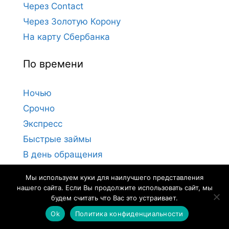
Через Contact
Через Золотую Корону
На карту Сбербанка
По времени
Ночью
Срочно
Экспресс
Быстрые займы
В день обращения
За 1 час
Мы используем куки для наилучшего представления
За 15 минут
нашего сайта. Если Вы продолжите использовать сайт, мы
будем считать что Вас это устраивает.
За 24 часа
Ok
Политика конфиденциальности
За 5 минут