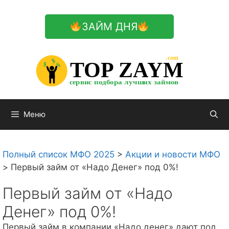
Перейти
к
ЗАЙМ ДНЯ
содержимому

.com 


$


TOP ZAYM


$


$


сервис подбора лучших займов

Меню
Полный список МФО 2025
>
Акции и новости МФО
>
Первый займ от «Надо Денег» под 0%!
Первый займ от «Надо
Денег» под 0%!
Первый займ в компании «Надо денег» дают под