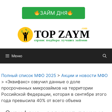
Перейти
к
ЗАЙМ ДНЯ
содержимому

.com 


$


TOP ZAYM


$


$


сервис подбора лучших займов

Меню
Полный список МФО 2025
>
Акции и новости МФО
>
«Эквифакс» озвучил данные о доле
просроченных микрозаймов на территории
Российской Федерации, которая в сентябре этого
года превысила 40% от всего объема