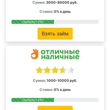
Сумма:
3000-80000 руб.
Ставка:
0% в день
Одобряют 49%
Взять займ
Сумма:
1000-10000 руб.
Ставка:
0% в день
Одобряют 49%