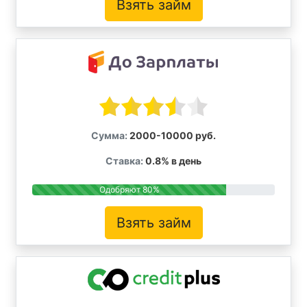
Взять займ
Сумма:
2000-10000 руб.
Ставка:
0.8% в день
Одобряют 80%
Взять займ