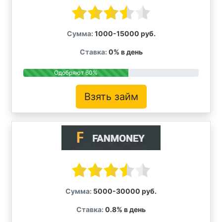
Сумма:
1000-15000 руб.
Ставка:
0% в день
Одобряют 60%
Взять займ
Сумма:
5000-30000 руб.
Ставка:
0.8% в день