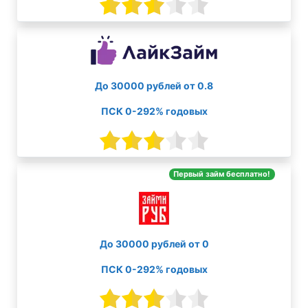
До 30000 рублей от 0.8
ПСК 0-292% годовых
Первый займ бесплатно!
До 30000 рублей от 0
ПСК 0-292% годовых