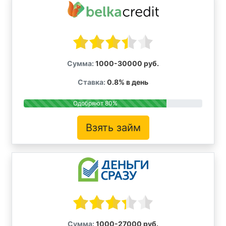
Сумма:
1000-30000 руб.
Ставка:
0.8% в день
Одобряют 80%
Взять займ
Сумма:
1000-27000 руб.