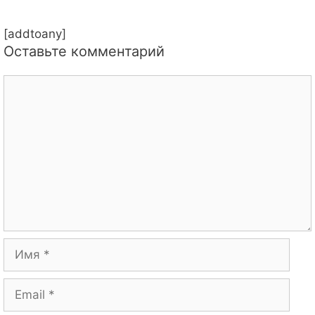
[addtoany]
Оставьте комментарий
Комментарий
Имя
Email