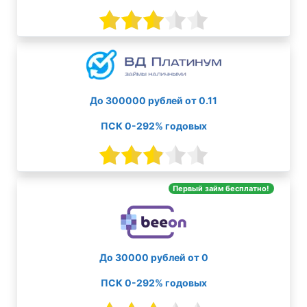
До 300000 рублей от 0.11
ПСК 0-292% годовых
Первый займ бесплатно!
До 30000 рублей от 0
ПСК 0-292% годовых