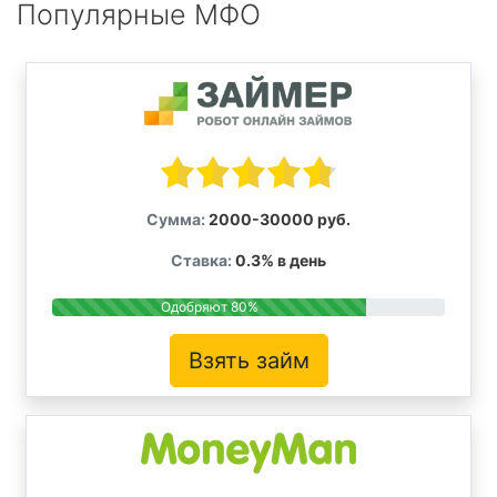
Популярные МФО
Сумма:
2000-30000 руб.
Ставка:
0.3% в день
Одобряют 80%
Взять займ