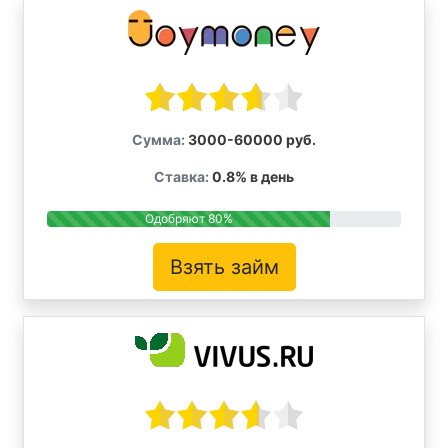
Сумма:
3000-60000 руб.
Ставка:
0.8% в день
Одобряют 80%
Взять займ