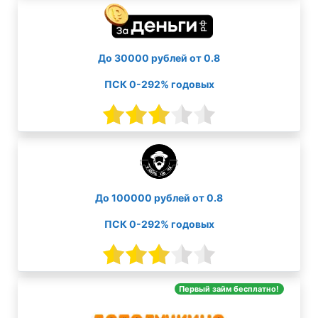
До 30000 рублей от 0.8
ПСК 0-292% годовых
До 100000 рублей от 0.8
ПСК 0-292% годовых
Первый займ бесплатно!