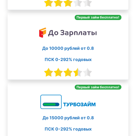
Первый займ бесплатно!
До 10000 рублей от 0.8
ПСК 0-292% годовых
Первый займ бесплатно!
До 15000 рублей от 0.8
ПСК 0-292% годовых