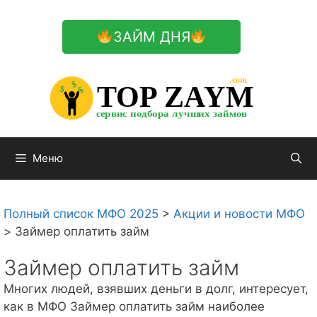
Перейти
к
ЗАЙМ ДНЯ
содержимому

.com 


$


TOP ZAYM


$


$


сервис подбора лучших займов

Меню
Полный список МФО 2025
>
Акции и новости МФО
>
Займер оплатить займ
Займер оплатить займ
Многих людей, взявших деньги в долг, интересует,
как в МФО Займер оплатить займ наиболее