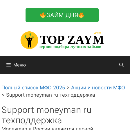
Перейти
к
ЗАЙМ ДНЯ
содержимому

.com 


$


TOP ZAYM


$


$


сервис подбора лучших займов

Меню
Полный список МФО 2025
>
Акции и новости МФО
>
Support moneyman ru техподдержка
Support moneyman ru
техподдержка
Moneyman в России является первой