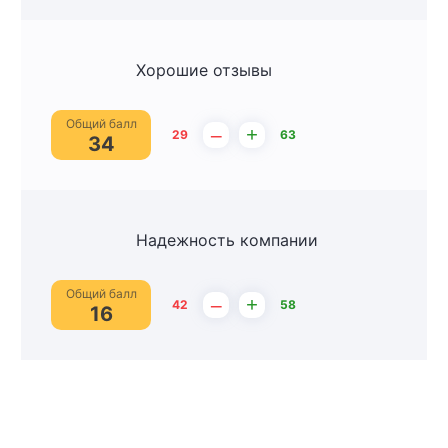
Хорошие отзывы
Общий балл
–
+
29
63
34
Надежность компании
Общий балл
–
+
42
58
16