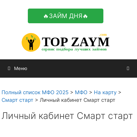
Перейти
к
🔥ЗАЙМ ДНЯ🔥
содержимому

.com 


$


TOP ZAYM


$


$


сервис подбора лучших займов

Меню
Полный список МФО 2025
>
МФО
>
На карту
>
Смарт старт
>
Личный кабинет Смарт старт
Личный кабинет Смарт старт