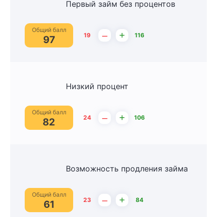
Первый займ без процентов
Общий балл
–
+
19
116
97
Низкий процент
Общий балл
–
+
24
106
82
Возможность продления займа
Общий балл
–
+
23
84
61