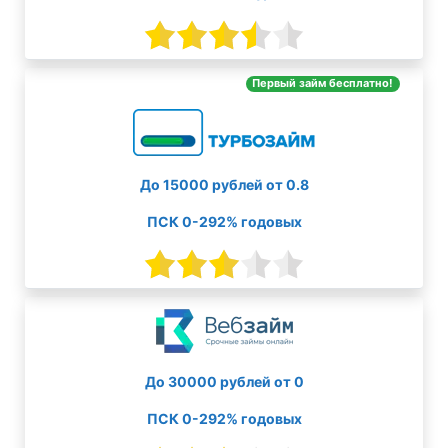
Первый займ бесплатно!
До 15000 рублей от 0.8
ПСК 0-292% годовых
До 30000 рублей от 0
ПСК 0-292% годовых