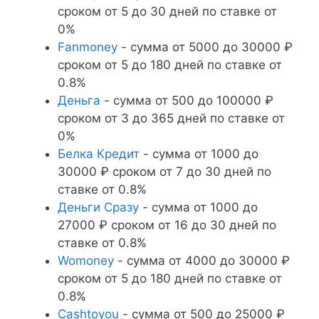
сроком от 5 до 30 дней по ставке от
0%
Fanmoney
- сумма от 5000 до 30000 ₽
сроком от 5 до 180 дней по ставке от
0.8%
Деньга
- сумма от 500 до 100000 ₽
сроком от 3 до 365 дней по ставке от
0%
Белка Кредит
- сумма от 1000 до
30000 ₽ сроком от 7 до 30 дней по
ставке от 0.8%
Деньги Сразу
- сумма от 1000 до
27000 ₽ сроком от 16 до 30 дней по
ставке от 0.8%
Womoney
- сумма от 4000 до 30000 ₽
сроком от 5 до 180 дней по ставке от
0.8%
Cashtoyou
- сумма от 500 до 25000 ₽