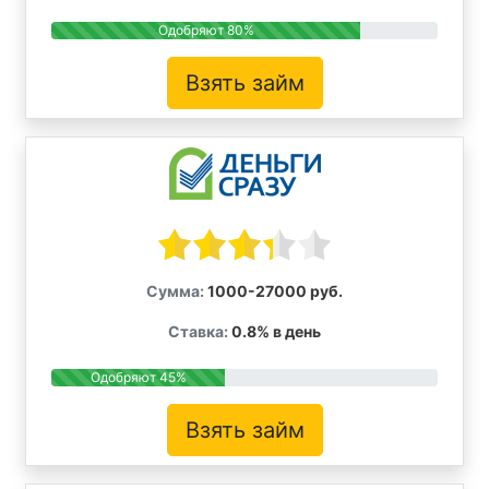
Одобряют 80%
Взять займ
Сумма:
1000-27000 руб.
Ставка:
0.8% в день
Одобряют 45%
Взять займ