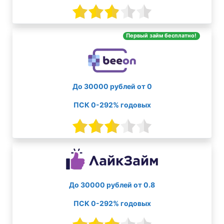
Первый займ бесплатно!
До 30000 рублей от 0
ПСК 0-292% годовых
До 30000 рублей от 0.8
ПСК 0-292% годовых