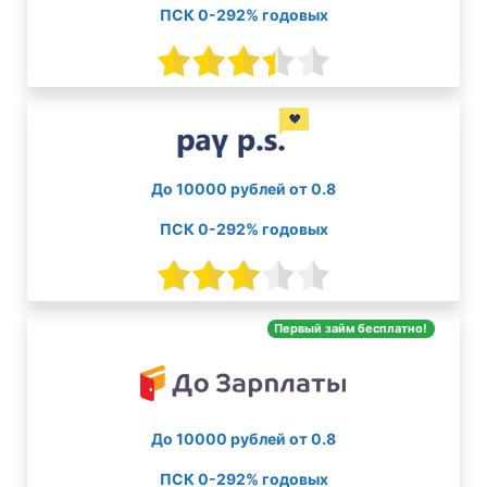
ПСК 0-292% годовых
До 10000 рублей от 0.8
ПСК 0-292% годовых
Первый займ бесплатно!
До 10000 рублей от 0.8
ПСК 0-292% годовых