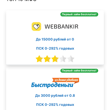
Первый займ бесплатно!
До 15000 рублей от 0
ПСК 0-292% годовых
Первый займ бесплатно!
До 3000 рублей от 0.8
ПСК 0-292% годовых