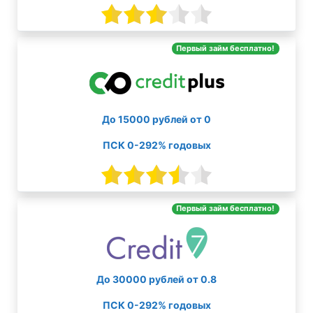
Первый займ бесплатно!
До 15000 рублей от 0
ПСК 0-292% годовых
Первый займ бесплатно!
До 30000 рублей от 0.8
ПСК 0-292% годовых