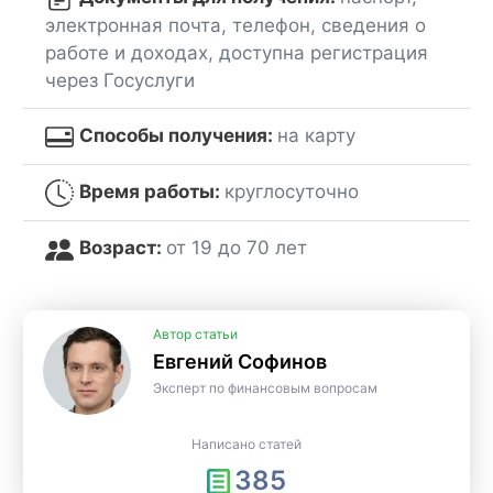
электронная почта, телефон, сведения о
работе и доходах, доступна регистрация
через Госуслуги
Способы получения:
на карту
Время работы:
круглосуточно
Возраст:
от 19 до 70 лет
Автор статьи
Евгений Софинов
Эксперт по финансовым вопросам
Написано статей
385