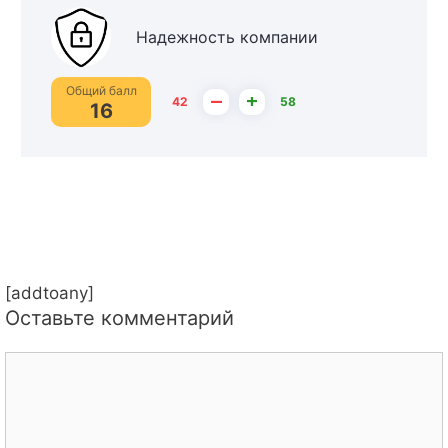
Надежность компании
Общий балл
–
+
42
58
16
[addtoany]
Оставьте комментарий
Комментарий