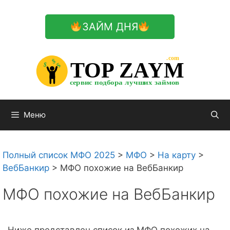
Перейти
к
ЗАЙМ ДНЯ
содержимому

.com 


$


TOP ZAYM


$


$


сервис подбора лучших займов

Меню
Полный список МФО 2025
>
МФО
>
На карту
>
ВебБанкир
>
МФО похожие на ВебБанкир
МФО похожие на ВебБанкир