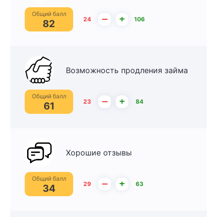
Общий балл
–
+
24
106
82
Возможность продления займа
Общий балл
–
+
23
84
61
Хорошие отзывы
Общий балл
–
+
29
63
34