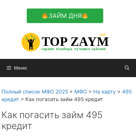
Перейти
к
ЗАЙМ ДНЯ
содержимому

.com 


$


TOP ZAYM


$


$


сервис подбора лучших займов

Меню
Полный список МФО 2025
>
МФО
>
На карту
>
495
кредит
>
Как погасить займ 495 кредит
Как погасить займ 495
кредит