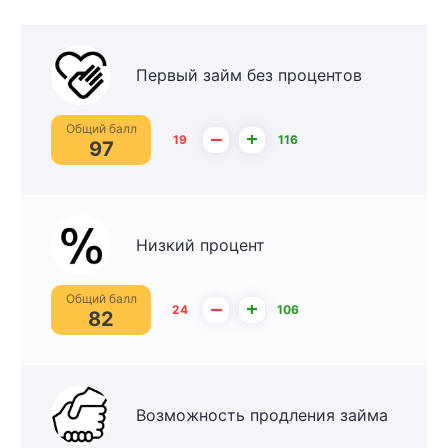
Первый займ без процентов
Общий балл
–
+
19
116
97
Низкий процент
Общий балл
–
+
24
106
82
Возможность продления займа