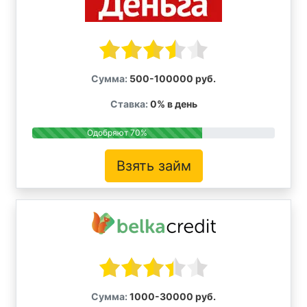
Сумма:
500-100000 руб.
Ставка:
0% в день
Одобряют 70%
Взять займ
Сумма:
1000-30000 руб.