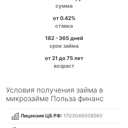
сумма
от 0.42%
ставка
182 - 365 дней
срок займа
от 21 до 75 лет
возраст
Условия получения займа в
микрозайме Польза финанс
Лицензия ЦБ РФ:
1703046008560