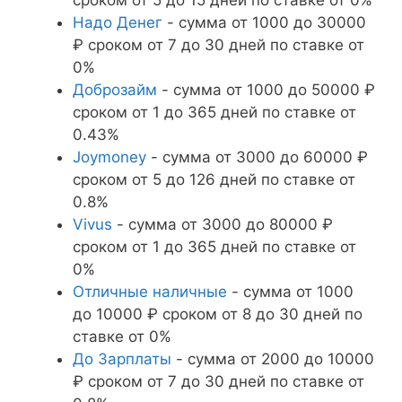
Надо Денег
- сумма от 1000 до 30000
₽ сроком от 7 до 30 дней по ставке от
0%
Доброзайм
- сумма от 1000 до 50000 ₽
сроком от 1 до 365 дней по ставке от
0.43%
Joymoney
- сумма от 3000 до 60000 ₽
сроком от 5 до 126 дней по ставке от
0.8%
Vivus
- сумма от 3000 до 80000 ₽
сроком от 1 до 365 дней по ставке от
0%
Отличные наличные
- сумма от 1000
до 10000 ₽ сроком от 8 до 30 дней по
ставке от 0%
До Зарплаты
- сумма от 2000 до 10000
₽ сроком от 7 до 30 дней по ставке от