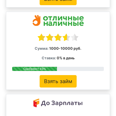
Сумма:
1000-10000 руб.
Ставка:
0% в день
Одобряют 49%
Взять займ