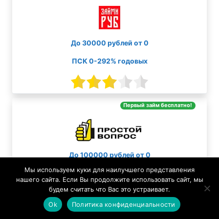
До 30000 рублей от 0
ПСК 0-292% годовых
Первый займ бесплатно!
До 100000 рублей от 0
Мы используем куки для наилучшего представления
ПСК 0-292% годовых
нашего сайта. Если Вы продолжите использовать сайт, мы
будем считать что Вас это устраивает.
Ok
Политика конфиденциальности
Первый займ бесплатно!