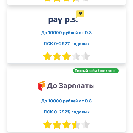
До 10000 рублей от 0.8
ПСК 0-292% годовых
Первый займ бесплатно!
До 10000 рублей от 0.8
ПСК 0-292% годовых