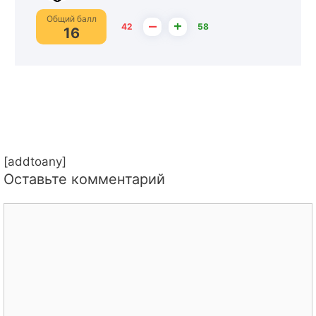
Общий балл
–
+
42
58
16
[addtoany]
Оставьте комментарий
Комментарий