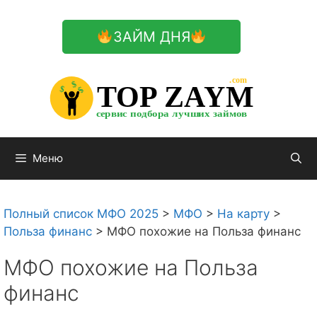
Перейти
к
ЗАЙМ ДНЯ
содержимому

.com 


$


TOP ZAYM


$


$


сервис подбора лучших займов

Меню
Полный список МФО 2025
>
МФО
>
На карту
>
Польза финанс
>
МФО похожие на Польза финанс
МФО похожие на Польза
финанс