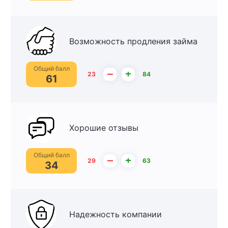
Возможность продления займа
Общий балл
–
+
23
84
61
Хорошие отзывы
Общий балл
–
+
29
63
34
Надежность компании