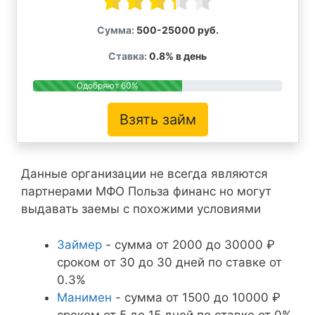
Сумма:
500-25000 руб.
Ставка:
0.8% в день
Одобряют 60%
Взять займ
Данные организации не всегда являются
партнерами МФО Польза финанс но могут
выдавать заемы с похожими условиями
Займер
- сумма от 2000 до 30000 ₽
сроком от 30 до 30 дней по ставке от
0.3%
Манимен
- сумма от 1500 до 10000 ₽
сроком от 5 до 15 дней по ставке от 0%