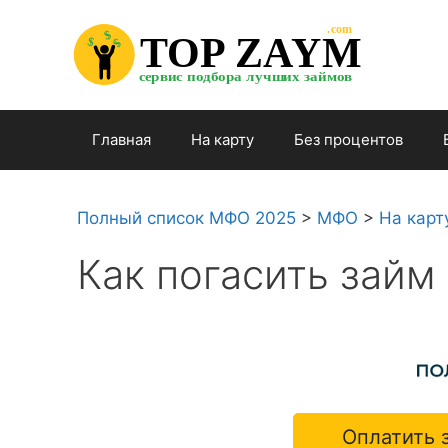
Перейти

.com 

к

$


TOP ZAYM


$


$

содержимому

сервис подбора лучших займов

Главная
На карту
Без процентов
Полный список МФО 2025
>
МФО
>
На карт
Как погасить займ
Оплатить 