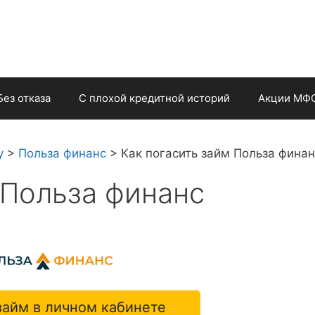
Без отказа
С плохой кредитной историй
Акции МФ
у
>
Польза финанс
>
Как погасить займ Польза финан
 Польза финанс
займ в личном кабинете