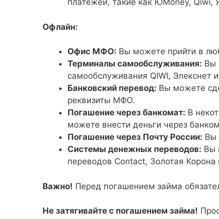
платежей, такие как ЮMoney, Qiwi, 
Офлайн:
Офис МФО:
Вы можете прийти в лю
Терминалы самообслуживания:
Вы 
самообслуживания QIWI, Элекснет и
Банковский перевод:
Вы можете сде
реквизиты МФО.
Погашение через банкомат:
В некот
можете внести деньги через банком
Погашение через Почту России:
Вы 
Системы денежных переводов:
Вы 
переводов Contact, Золотая Корона 
Важно!
Перед погашением займа обязатель
Не затягивайте с погашением займа!
Прос