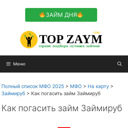
Перейти
к
ЗАЙМ ДНЯ
содержимому

.com 


$


TOP ZAYM


$


$


сервис подбора лучших займов

Меню
Полный список МФО 2025
>
МФО
>
На карту
>
Займируб
>
Как погасить займ Займируб
Как погасить займ Займируб