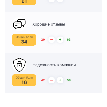
61
Хорошие отзывы
Общий балл
–
+
29
63
34
Надежность компании
Общий балл
–
+
42
58
16