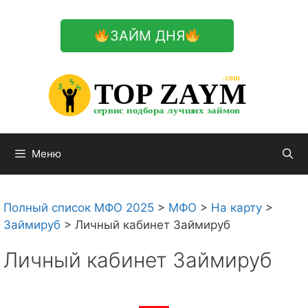
Перейти
к
ЗАЙМ ДНЯ
содержимому

.com 


$


TOP ZAYM


$


$


сервис подбора лучших займов

Меню
Полный список МФО 2025
>
МФО
>
На карту
>
Займируб
>
Личный кабинет Займируб
Личный кабинет Займируб