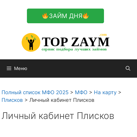
Перейти
к
ЗАЙМ ДНЯ
содержимому

.com 


$


TOP ZAYM


$


$


сервис подбора лучших займов

Меню
Полный список МФО 2025
>
МФО
>
На карту
>
Плисков
>
Личный кабинет Плисков
Личный кабинет Плисков