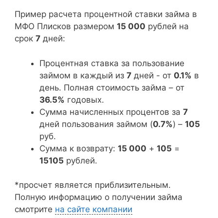
Пример расчета процентной ставки займа в
МФО Плисков размером
15 000
рублей на
срок
7
дней:
Процентная ставка за пользование
займом в каждый из
7
дней - от
0.1%
в
день. Полная стоимость займа – от
36.5%
годовых.
Сумма начисленных процентов за
7
дней пользования займом (
0.7%
) –
105
руб.
Сумма к возврату:
15 000
+
105
=
15105
рублей.
*просчет является приблизительным.
Полную информацию о получении займа
смотрите
на сайте компании