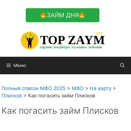
Перейти
к
ЗАЙМ ДНЯ
содержимому

.com 


$


TOP ZAYM


$


$


сервис подбора лучших займов

Меню
Полный список МФО 2025
>
МФО
>
На карту
>
Плисков
>
Как погасить займ Плисков
Как погасить займ Плисков