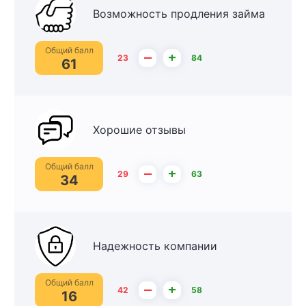
Возможность продления займа
Общий балл
–
+
23
84
61
Хорошие отзывы
Общий балл
–
+
29
63
34
Надежность компании
Общий балл
–
+
42
58
16