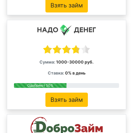
Взять займ
Сумма:
1000-30000 руб.
Ставка:
0% в день
Одобряют 50%
Взять займ