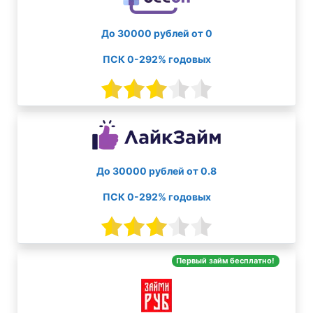
До 30000 рублей от 0
ПСК 0-292% годовых
До 30000 рублей от 0.8
ПСК 0-292% годовых
Первый займ бесплатно!