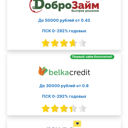
До 50000 рублей от 0.43
ПСК 0-292% годовых
Первый займ бесплатно!
До 30000 рублей от 0.8
ПСК 0-292% годовых