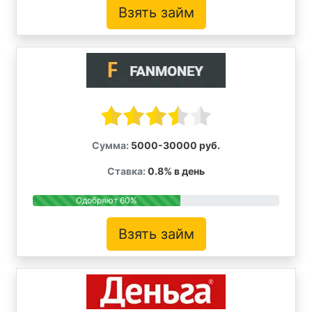
Взять займ
Сумма:
5000-30000 руб.
Ставка:
0.8% в день
Одобряют 60%
Взять займ