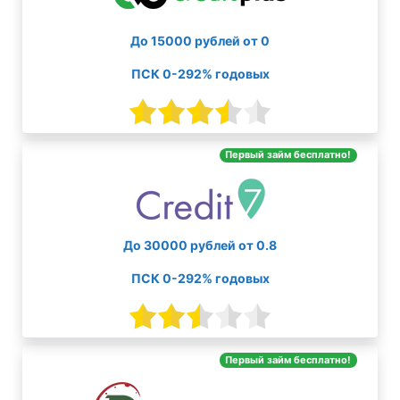
До 15000 рублей от 0
ПСК 0-292% годовых
Первый займ бесплатно!
До 30000 рублей от 0.8
ПСК 0-292% годовых
Первый займ бесплатно!