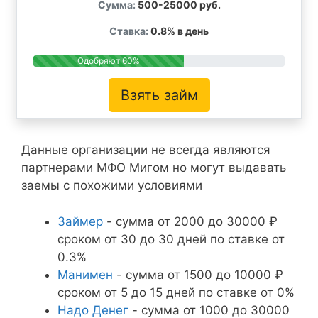
Сумма:
500-25000 руб.
Ставка:
0.8% в день
Одобряют 60%
Взять займ
Данные организации не всегда являются
партнерами МФО Мигом но могут выдавать
заемы с похожими условиями
Займер
- сумма от 2000 до 30000 ₽
сроком от 30 до 30 дней по ставке от
0.3%
Манимен
- сумма от 1500 до 10000 ₽
сроком от 5 до 15 дней по ставке от 0%
Надо Денег
- сумма от 1000 до 30000