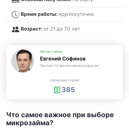
Время работы:
круглосуточно
Возраст:
от 21 до 70 лет
Автор статьи
Евгений Софинов
Эксперт по финансовым вопросам
Написано статей
385
Что самое важное при выборе
микрозайма?