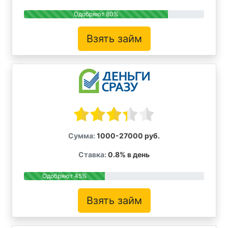
Одобряют 80%
Взять займ
Сумма:
1000-27000 руб.
Ставка:
0.8% в день
Одобряют 45%
Взять займ