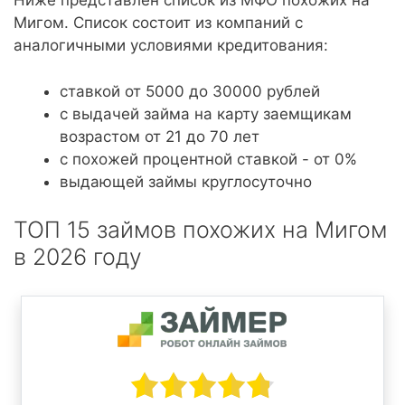
Ниже представлен список из МФО похожих на
Мигом. Список состоит из компаний с
аналогичными условиями кредитования:
ставкой от 5000 до 30000 рублей
с выдачей займа на карту заемщикам
возрастом от 21 до 70 лет
с похожей процентной ставкой - от 0%
выдающей займы круглосуточно
ТОП 15 займов похожих на Мигом
в 2026 году