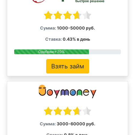
Сумма:
1000-50000 руб.
Ставка:
0.43% в день
Одобряют 70%
Взять займ
Сумма:
3000-60000 руб.
Ставка:
0.8% в день