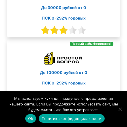
До 30000 рублей от 0
ПСК 0-292% годовых
Первый займ бесплатно!
До 100000 рублей от 0
ПСК 0-292% годовых
Мы используем куки для наилучшего представления
нашего сайта. Если Вы продолжите использовать сайт, мы
Первый займ бесплатно!
будем считать что Вас это устраивает.
Ok
Политика конфиденциальности