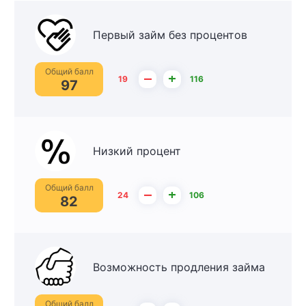
Первый займ без процентов
Общий балл
–
+
19
116
97
Низкий процент
Общий балл
–
+
24
106
82
Возможность продления займа
Общий балл