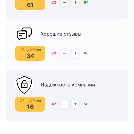
–
+
23
84
61
Хорошие отзывы
Общий балл
–
+
29
63
34
Надежность компании
Общий балл
–
+
42
58
16