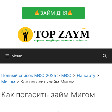
Перейти
к
ЗАЙМ ДНЯ
содержимому

.com 


$


TOP ZAYM


$


$


сервис подбора лучших займов

Меню
Полный список МФО 2025
>
МФО
>
На карту
>
Мигом
>
Как погасить займ Мигом
Как погасить займ Мигом