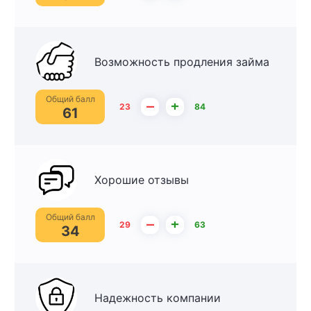
Возможность продления займа
Общий балл
–
+
23
84
61
Хорошие отзывы
Общий балл
–
+
29
63
34
Надежность компании