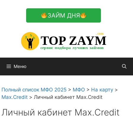
Перейти
к
ЗАЙМ ДНЯ
содержимому

.com 


$


TOP ZAYM


$


$


сервис подбора лучших займов

Меню
Полный список МФО 2025
>
МФО
>
На карту
>
Max.Credit
>
Личный кабинет Max.Credit
Личный кабинет Max.Credit