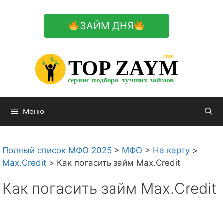
Перейти
к
ЗАЙМ ДНЯ
содержимому

.com 


$


TOP ZAYM


$


$


сервис подбора лучших займов

Меню
Полный список МФО 2025
>
МФО
>
На карту
>
Max.Credit
>
Как погасить займ Max.Credit
Как погасить займ Max.Credit