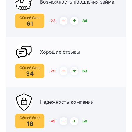
Возможность продления займа
Общий балл
–
+
23
84
61
Хорошие отзывы
Общий балл
–
+
29
63
34
Надежность компании
Общий балл
–
+
42
58
16