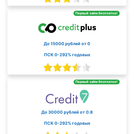
Первый займ бесплатно!
До 15000 рублей от 0
ПСК 0-292% годовых
Первый займ бесплатно!
До 30000 рублей от 0.8
ПСК 0-292% годовых