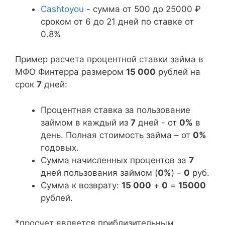
Cashtoyou
- сумма от 500 до 25000 ₽
сроком от 6 до 21 дней по ставке от
0.8%
Пример расчета процентной ставки займа в
МФО Финтерра размером
15 000
рублей на
срок
7
дней:
Процентная ставка за пользование
займом в каждый из
7
дней - от
0%
в
день. Полная стоимость займа – от
0%
годовых.
Сумма начисленных процентов за
7
дней пользования займом (
0%
) –
0
руб.
Сумма к возврату:
15 000
+
0
=
15000
рублей.
*просчет является приблизительным.