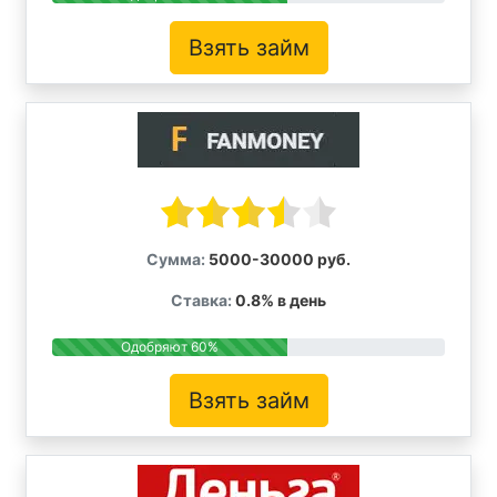
Взять займ
Сумма:
5000-30000 руб.
Ставка:
0.8% в день
Одобряют 60%
Взять займ