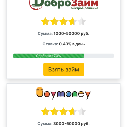
Сумма:
1000-50000 руб.
Ставка:
0.43% в день
Одобряют 70%
Взять займ
Сумма:
3000-60000 руб.