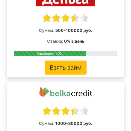
Сумма:
500-100000 руб.
Ставка:
0% в день
Одобряют 70%
Взять займ
Сумма:
1000-30000 руб.