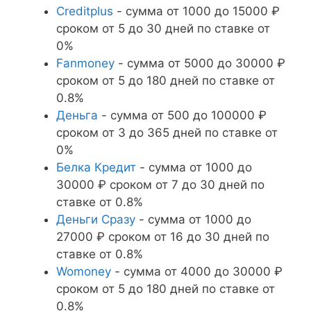
Creditplus
- сумма от 1000 до 15000 ₽
сроком от 5 до 30 дней по ставке от
0%
Fanmoney
- сумма от 5000 до 30000 ₽
сроком от 5 до 180 дней по ставке от
0.8%
Деньга
- сумма от 500 до 100000 ₽
сроком от 3 до 365 дней по ставке от
0%
Белка Кредит
- сумма от 1000 до
30000 ₽ сроком от 7 до 30 дней по
ставке от 0.8%
Деньги Сразу
- сумма от 1000 до
27000 ₽ сроком от 16 до 30 дней по
ставке от 0.8%
Womoney
- сумма от 4000 до 30000 ₽
сроком от 5 до 180 дней по ставке от
0.8%