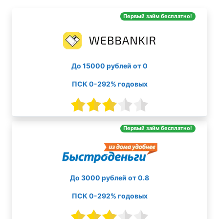
Первый займ бесплатно!
До 15000 рублей от 0
ПСК 0-292% годовых
Первый займ бесплатно!
До 3000 рублей от 0.8
ПСК 0-292% годовых