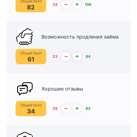
Общий балл
–
+
24
106
82
Возможность продления займа
Общий балл
–
+
23
84
61
Хорошие отзывы
Общий балл
–
+
29
63
34