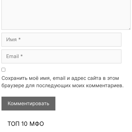
Имя
Email
Сохранить моё имя, email и адрес сайта в этом
браузере для последующих моих комментариев.
ТОП 10 МФО