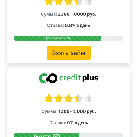
Сумма:
2000-10000 руб.
Ставка:
0.8% в день
Одобряют 80%
Взять займ
Сумма:
1000-15000 руб.
Ставка:
0% в день
Одобряют 60%