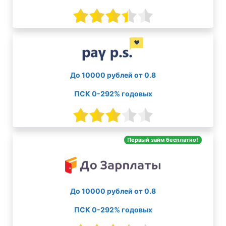
До 10000 рублей от 0.8
ПСК 0-292% годовых
Первый займ бесплатно!
До 10000 рублей от 0.8
ПСК 0-292% годовых