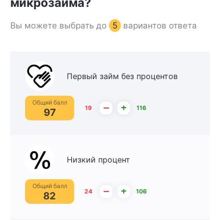
микрозайма?
Вы можете выбрать до
5
вариантов ответа
Первый займ без процентов
Общий балл
–
+
19
116
97
Низкий процент
Общий балл
–
+
24
106
82