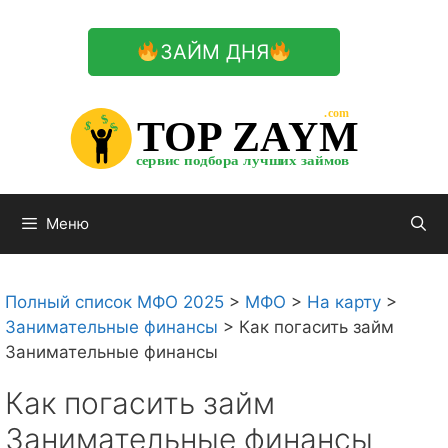
Перейти
к
ЗАЙМ ДНЯ
содержимому

.com 


$


TOP ZAYM


$


$


сервис подбора лучших займов

Меню
Полный список МФО 2025
>
МФО
>
На карту
>
Занимательные финансы
>
Как погасить займ
Занимательные финансы
Как погасить займ
Занимательные финансы