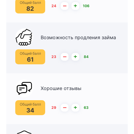
Общий балл
–
+
24
106
82
Возможность продления займа
Общий балл
–
+
23
84
61
Хорошие отзывы
Общий балл
–
+
29
63
34