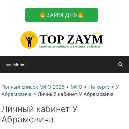
Перейти
к
ЗАЙМ ДНЯ
содержимому

.com 


$


TOP ZAYM


$


$


сервис подбора лучших займов

Меню
Полный список МФО 2025
>
МФО
>
На карту
>
У
Абрамовича
>
Личный кабинет У Абрамовича
Личный кабинет У
Абрамовича